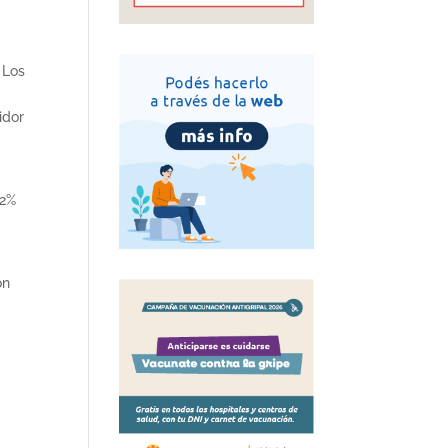
 Los
idor
62%
on