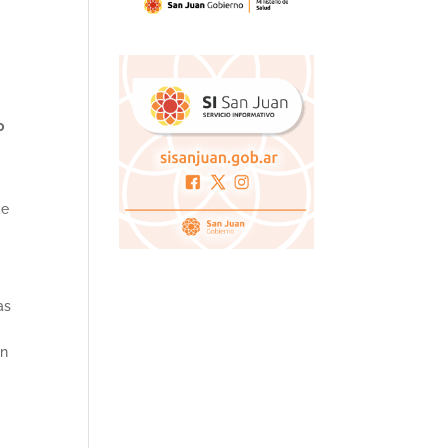
o
de
as
an