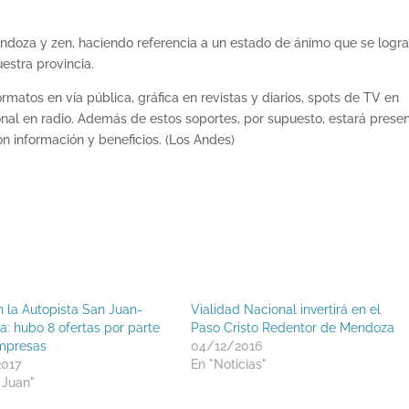
doza y zen, haciendo referencia a un estado de ánimo que se logr
uestra provincia.
matos en vía pública, gráfica en revistas y diarios, spots de TV en
ional en radio. Además de estos soportes, por supuesto, estará prese
n información y beneficios. (Los Andes)
n la Autopista San Juan-
Vialidad Nacional invertirá en el
: hubo 8 ofertas por parte
Paso Cristo Redentor de Mendoza
mpresas
04/12/2016
2017
En "Noticias"
 Juan"