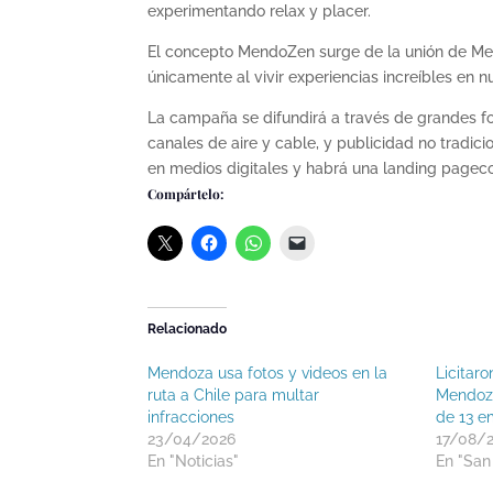
experimentando relax y placer.
El concepto MendoZen surge de la unión de Men
únicamente al vivir experiencias increíbles en n
La campaña se difundirá a través de grandes for
canales de aire y cable, y publicidad no tradic
en medios digitales y habrá una landing pageco
Compártelo:
Relacionado
Mendoza usa fotos y videos en la
Licitaro
ruta a Chile para multar
Mendoza
infracciones
de 13 e
23/04/2026
17/08/
En "Noticias"
En "San