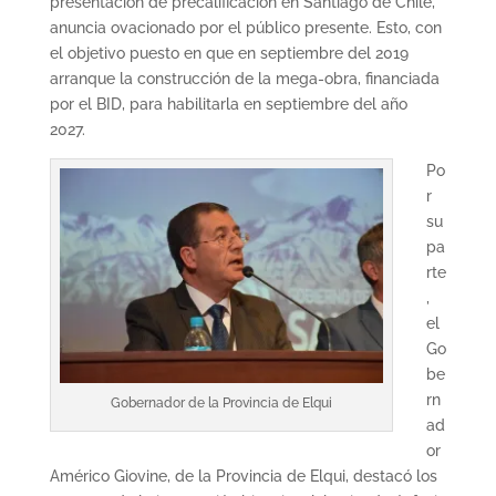
presentación de precalificación en Santiago de Chile,
anuncia ovacionado por el público presente. Esto, con
el objetivo puesto en que en septiembre del 2019
arranque la construcción de la mega-obra, financiada
por el BID, para habilitarla en septiembre del año
2027.
Po
r
su
pa
rte
,
el
Go
be
rn
Gobernador de la Provincia de Elqui
ad
or
Américo Giovine, de la Provincia de Elqui, destacó los