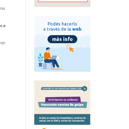
ana
s e
ron