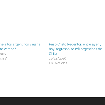
e a los argentinos viajar a
Paso Cristo Redentor: entre ayer y
ste verano?
hoy, regresan 20 mil argentinos de
2019
Chile
cias"
11/12/2016
En "Noticias"