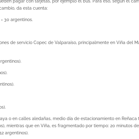
ueden pagar con tarjetas, por ejemplo el bus. Para eso, según el ca
cambio, da esta cuenta:
= 30 argentinos.
ones de servicio Copec de Valparaíso, principalmente en Viña del M
rgentinos).
os).
tinos).
s).
a playa o en calles aledañas, medio día de estacionamiento en Reñaca 
s), mientras que en Viña, es fragmentado por tiempo: 20 minutos d
2 argentinos).