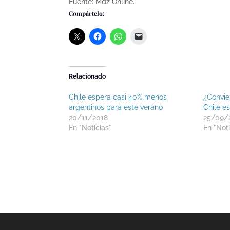
Fuente: Mdz Online.
Compártelo:
Relacionado
Chile espera casi 40% menos
¿Convien
argentinos para este verano
Chile e
20/11/2018
25/09/
En "Noticias"
En "Noti