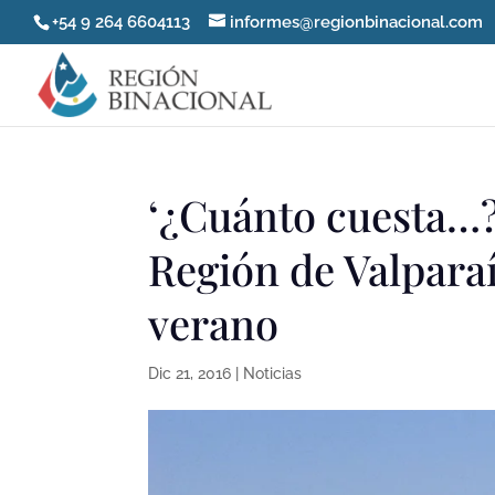
+54 9 264 6604113
informes@regionbinacional.com
‘¿Cuánto cuesta…?’
Región de Valparaí
verano
Dic 21, 2016
|
Noticias