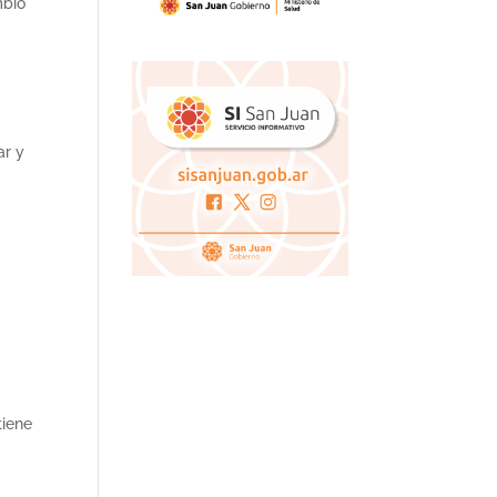
mbio
ar y
tiene
e