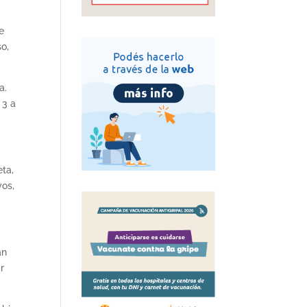
e
o,
a.
 3 a
eta,
vos,
an
r