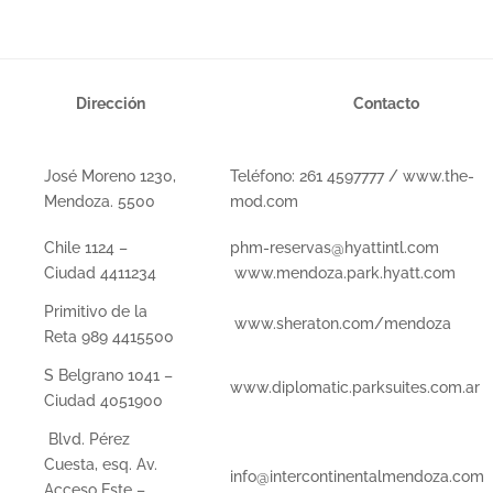
Dirección
Contacto
José Moreno 1230,
Teléfono: 261 4597777 / www.the-
Mendoza. 5500
mod.com
Chile 1124 –
phm-reservas@hyattintl.com
Ciudad 4411234
www.mendoza.park.hyatt.com
Primitivo de la
www.sheraton.com/mendoza
Reta 989 4415500
S Belgrano 1041 –
www.diplomatic.parksuites.com.ar
Ciudad 4051900
Blvd. Pérez
Cuesta, esq. Av.
info@intercontinentalmendoza.com
Acceso Este –