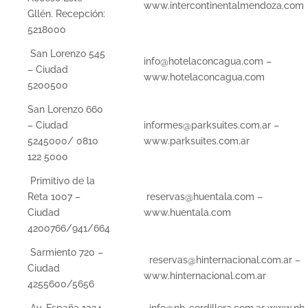
www.intercontinentalmendoza.com
Gllén. Recepción:
5218000
San Lorenzo 545
info@hotelaconcagua.com –
– Ciudad
www.hotelaconcagua.com
5200500
San Lorenzo 660
– Ciudad
informes@parksuites.com.ar –
5245000/ 0810
www.parksuites.com.ar
122 5000
Primitivo de la
Reta 1007 –
reservas@huentala.com –
Ciudad
www.huentala.com
4200766/941/664
Sarmiento 720 –
reservas@hinternacional.com.ar –
Ciudad
www.hinternacional.com.ar
4255600/5656
Av. España 1324 –
info@nh-cordillera.com.ar www.nh