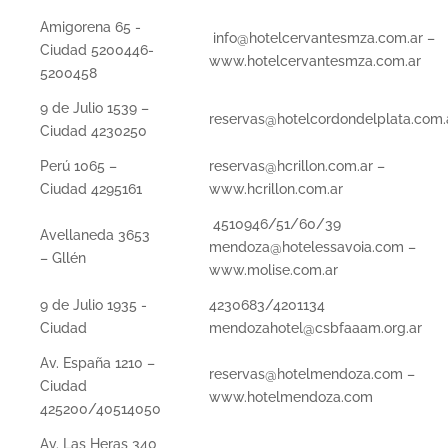
Amigorena 65 -
info@hotelcervantesmza.com.ar –
Ciudad 5200446-
www.hotelcervantesmza.com.ar
5200458
9 de Julio 1539 –
reservas@hotelcordondelplata.com.
Ciudad 4230250
Perú 1065 –
reservas@hcrillon.com.ar –
Ciudad 4295161
www.hcrillon.com.ar
4510946/51/60/39
Avellaneda 3653
mendoza@hotelessavoia.com –
– Gllén
www.molise.com.ar
9 de Julio 1935 -
4230683/4201134
Ciudad
mendozahotel@csbfaaam.org.ar
Av. España 1210 –
reservas@hotelmendoza.com –
Ciudad
www.hotelmendoza.com
425200/40514050
Av. Las Heras 340