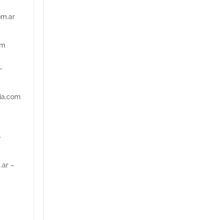
om.ar
om
–
ia.com
–
.ar –