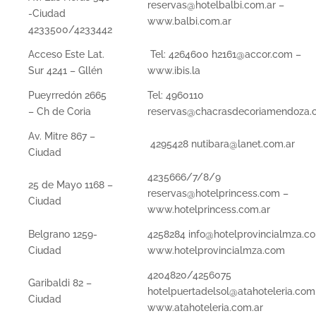
reservas@hotelbalbi.com.ar –
-Ciudad
www.balbi.com.ar
4233500/4233442
Acceso Este Lat.
Tel: 4264600 h2161@accor.com –
Sur 4241 – Gllén
www.ibis.la
Pueyrredón 2665
Tel: 4960110
– Ch de Coria
reservas@chacrasdecoriamendoza
Av. Mitre 867 –
4295428 nutibara@lanet.com.ar
Ciudad
4235666/7/8/9
25 de Mayo 1168 –
reservas@hotelprincess.com –
Ciudad
www.hotelprincess.com.ar
Belgrano 1259-
4258284 info@hotelprovincialmza.c
Ciudad
www.hotelprovincialmza.com
4204820/4256075
Garibaldi 82 –
hotelpuertadelsol@atahoteleria.com
Ciudad
www.atahoteleria.com.ar