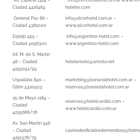
Ciudad 4416464
hoteles.com
General Paz 86 –
info@alcorhotel.com.ar –
Ciudad 4381000
www.alcorhotel.com.ar
Espejo 455 –
info@argentino-hotel.com –
Ciudad 4056300
www.argentino-hotel.com
Inf. M. de S. Martin
48 – Ciudad
hotelariosto@ariosto.net
4293051/55
Uspallata 840 –
marketing@bonardahotel.com.ar –
Gllén 4320503
reservas@bonardahotel.com.ar
25 de Mayo 1184 –
reservas@hotelcarollo.com –
Ciudad
www.hotelcarollo.com.ar
4235666/78
Av. San Martín 556
– Ciudad
casinodeoficialesdemendoza@hotma
4291378/79