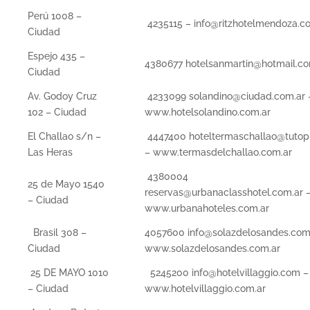
Perú 1008 –
4235115 – info@ritzhotelmendoza.c
Ciudad
Espejo 435 –
4380677 hotelsanmartin@hotmail.c
Ciudad
Av. Godoy Cruz
4233099 solandino@ciudad.com.ar 
102 – Ciudad
www.hotelsolandino.com.ar
El Challao s/n –
4447400 hoteltermaschallao@tutop
Las Heras
– www.termasdelchallao.com.ar
4380004
25 de Mayo 1540
reservas@urbanaclasshotel.com.ar 
– Ciudad
www.urbanahoteles.com.ar
Brasil 308 –
4057600 info@solazdelosandes.com
Ciudad
www.solazdelosandes.com.ar
25 DE MAYO 1010
5245200 info@hotelvillaggio.com –
– Ciudad
www.hotelvillaggio.com.ar