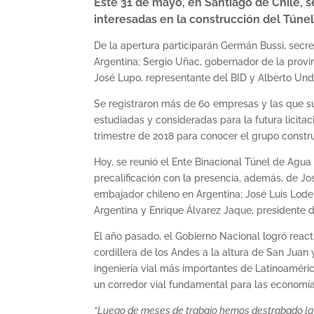
Este 31 de mayo, en Santiago de Chile, s
interesadas en la construcción del Túne
De la apertura participarán Germán Bussi, secret
Argentina; Sergio Uñac, gobernador de la provi
José Lupo, representante del BID y Alberto Und
Se registraron más de 60 empresas y las que sup
estudiadas y consideradas para la futura licita
trimestre de 2018 para conocer el grupo constru
Hoy, se reunió el Ente Binacional Túnel de Agua
precalificación con la presencia, además, de Jo
embajador chileno en Argentina; José Luis Lodei
Argentina y Enrique Álvarez Jaque, presidente 
El año pasado, el Gobierno Nacional logró react
cordillera de los Andes a la altura de San Juan
ingeniería vial más importantes de Latinoaméric
un corredor vial fundamental para las economías
“Luego de meses de trabajo hemos destrabado la s