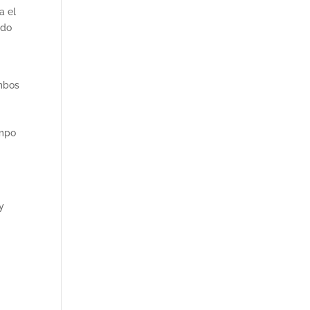
a el
ado
ambos
empo
y