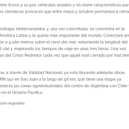
ntre 8.000 y 10.500 vehículos anuales y no reúne características par
ones climáticas provocan que entre mayo y octubre permanezca cerr
abajos ininterrumpidos y, una vez concretada, se convertirá en la
 América Latina y la quinta más importante del mundo. Conectará 
ón a 4.080 metros sobre el nivel del mar, reduciendo la longitud del
vial y mejorando los tiempos de viaje en unas tres horas. Una vez
 Paso del Cristo Redentor cada vez que aquél esté cerrado por mal ti
ina, a través de Vialidad Nacional, ya está llevando adelante obras
N 150 en San Juan a lo largo de 58 km, que tiene una etapa ya
conecta las zonas agroindustriales del centro de Argentina con Chile 
en el Océano Pacífico.
ción Argentina.