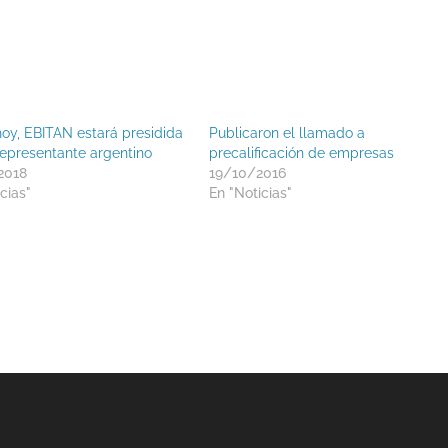
oy, EBITAN estará presidida
Publicaron el llamado a
representante argentino
precalificación de empresas
2018
19/10/2016
cias"
En "Noticias"