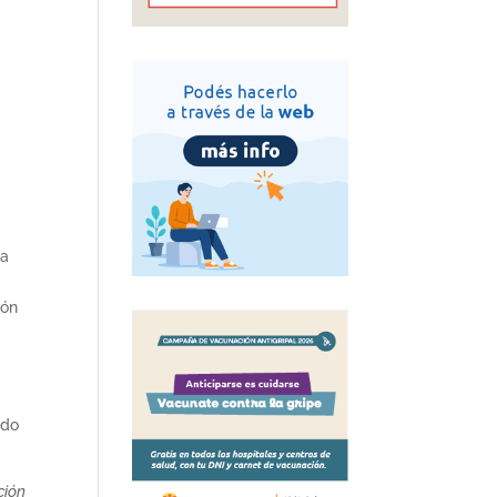
la
ión
ndo
ción