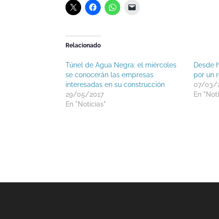
Relacionado
Túnel de Agua Negra: el miércoles
Desde h
se conocerán las empresas
por un 
interesadas en su construcción
07/03/
29/05/2017
En "Noti
En "Noticias"