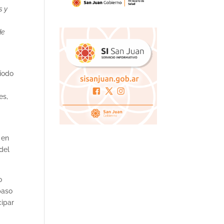
s y
de
ríodo
es,
 en
del
o
paso
cipar