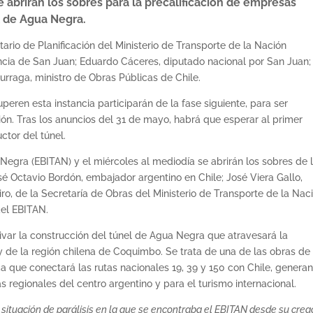
e abrirán los sobres para la precalificación de empresas
l de Agua Negra.
ario de Planificación del Ministerio de Transporte de la Nación
ncia de San Juan; Eduardo Cáceres, diputado nacional por San Juan;
urraga, ministro de Obras Públicas de Chile.
eren esta instancia participarán de la fase siguiente, para ser
ción. Tras los anuncios del 31 de mayo, habrá que esperar al primer
ctor del túnel.
 Negra (EBITAN) y el miércoles al mediodía se abrirán los sobres de 
sé Octavio Bordón, embajador argentino en Chile; José Viera Gallo,
ro, de la Secretaría de Obras del Ministerio de Transporte de la Nac
del EBITAN.
ivar la construcción del túnel de Agua Negra que atravesará la
 y de la región chilena de Coquimbo. Se trata de una de las obras de
a que conectará las rutas nacionales 19, 39 y 150 con Chile, genera
 regionales del centro argentino y para el turismo internacional.
ituación de parálisis en la que se encontraba el EBITAN desde su crea