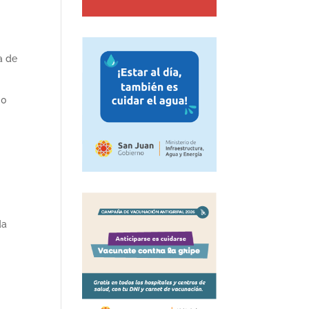
a de
00
da