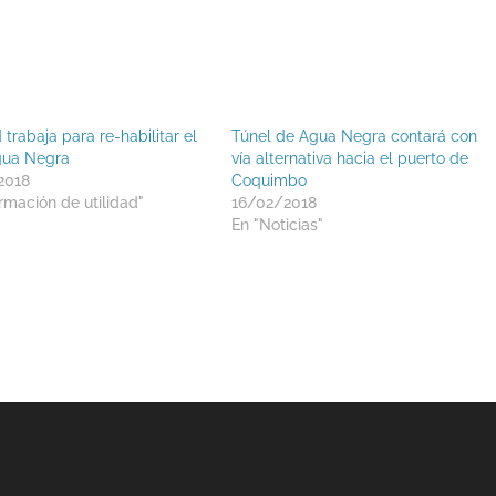
 trabaja para re-habilitar el
Túnel de Agua Negra contará con
gua Negra
vía alternativa hacia el puerto de
2018
Coquimbo
rmación de utilidad"
16/02/2018
En "Noticias"