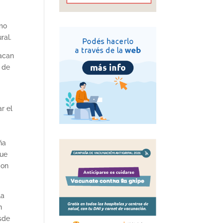
omo
ral.
tacan
n de
r el
ña
que
 on
la
n
esde