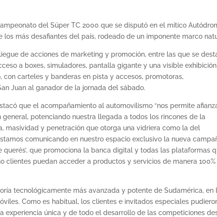
 Campeonato del Súper TC 2000 que se disputó en el mítico Autódr
e los más desafiantes del país, rodeado de un imponente marco natu
pliegue de acciones de marketing y promoción, entre las que se des
cceso a boxes, simuladores, pantalla gigante y una visible exhibició
o, con carteles y banderas en pista y accesos, promotoras,
San Juan al ganador de la jornada del sábado.
destacó que el acompañamiento al automovilismo “nos permite afianza
n general, potenciando nuestra llegada a todos los rincones de la
ia, masividad y penetración que otorga una vidriera como la del
 estamos comunicando en nuestro espacio exclusivo la nueva campa
ue querés’, que promociona la banca digital y todas las plataformas 
 no clientes puedan acceder a productos y servicios de manera 100%
oría tecnológicamente más avanzada y potente de Sudamérica, en 
viles. Como es habitual, los clientes e invitados especiales pudiero
una experiencia única y de todo el desarrollo de las competiciones d