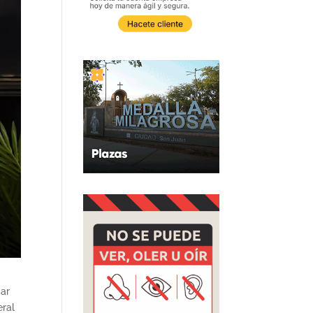
car
eral