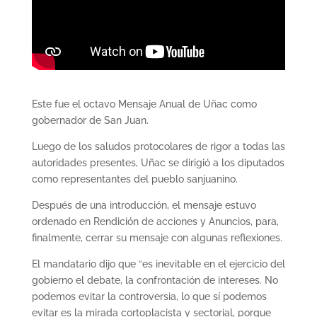
Este fue el octavo Mensaje Anual de Uñac como
gobernador de San Juan.
Luego de los saludos protocolares de rigor a todas las
autoridades presentes, Uñac se dirigió a los diputados
como representantes del pueblo sanjuanino.
Después de una introducción, el mensaje estuvo
ordenado en Rendición de acciones y Anuncios, para,
finalmente, cerrar su mensaje con algunas reflexiones.
El mandatario dijo que “es inevitable en el ejercicio del
gobierno el debate, la confrontación de intereses. No
podemos evitar la controversia, lo que sí podemos
evitar es la mirada cortoplacista y sectorial, porque