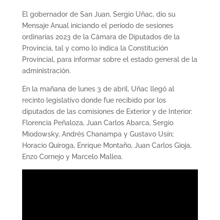
El gobernador de San Juan, Sergio Uñac, dio su
Mensaje Anual iniciando el periodo de sesiones
ordinarias 2023 de la Cámara de Diputados de la
Provincia, tal y como lo indica la Constitución
Provincial, para informar sobre el estado general de la
administración.
En la mañana de lunes 3 de abril, Uñac llegó al
recinto legislativo donde fue recibido por los
diputados de las comisiones de Exterior y de Interior:
Florencia Peñaloza, Juan Carlos Abarca, Sergio
Miodowsky, Andrés Chanampa y Gustavo Usín;
Horacio Quiroga, Enrique Montaño, Juan Carlos Gioja,
Enzo Cornejo y Marcelo Mallea.