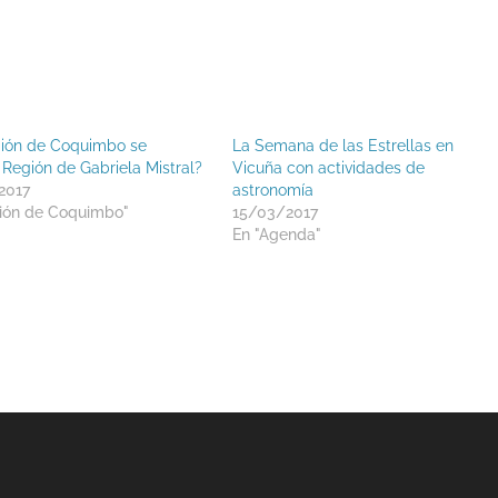
ión de Coquimbo se
La Semana de las Estrellas en
 Región de Gabriela Mistral?
Vicuña con actividades de
2017
astronomía
ión de Coquimbo"
15/03/2017
En "Agenda"