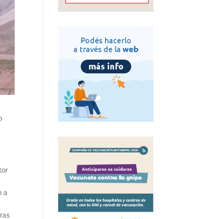
o
tor
o a
tras