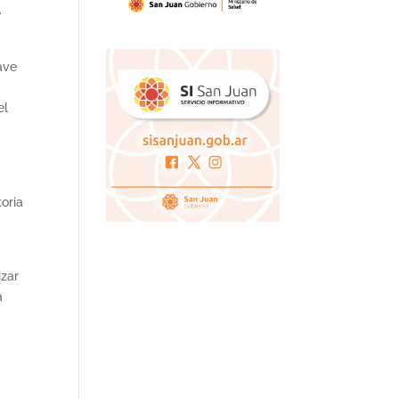
e
ave
el
oria
izar
a