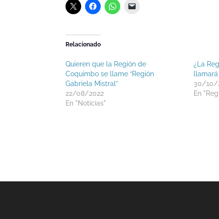
Relacionado
Quieren que la Región de
¿La Reg
Coquimbo se llame “Región
llamará
Gabriela Mistral”
30/10/
22/08/2022
En "Reg
En "Noticias"