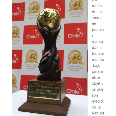
y a
través
de una
votaci
ón
popula
r
realiza
da en
todo el
mundo
bajo
parám
etros
objetiv
os que
son
medid
os, la
Repúbl