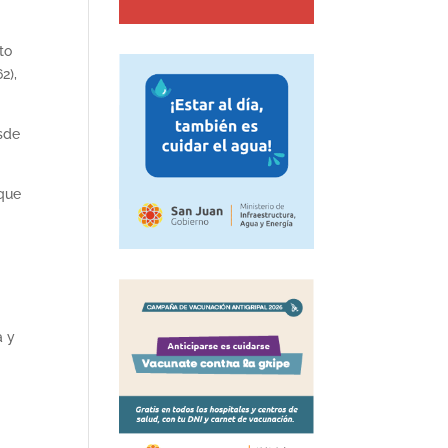
to
2),
esde
 que
a y