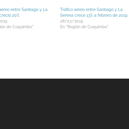
 aéreo entre Santiago y La
Tráfico aéreo entre Santiago y La
creció 20%
Serena crece 13% a febrero de 2019
2019
28/03/2019
ión de Coquimbo"
En "Región de Coquimbo"