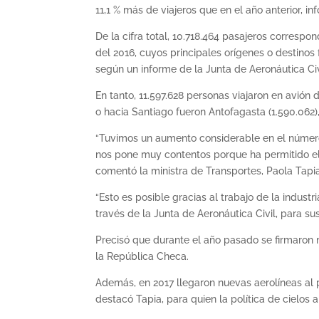
11,1 % más de viajeros que en el año anterior, in
De la cifra total, 10.718.464 pasajeros corresp
del 2016, cuyos principales orígenes o destinos f
según un informe de la Junta de Aeronáutica Civ
En tanto, 11.597.628 personas viajaron en avión 
o hacia Santiago fueron Antofagasta (1.590.062),
“Tuvimos un aumento considerable en el número 
nos pone muy contentos porque ha permitido el 
comentó la ministra de Transportes, Paola Tapia
“Esto es posible gracias al trabajo de la industr
través de la Junta de Aeronáutica Civil, para su
Precisó que durante el año pasado se firmaron nu
la República Checa.
Además, en 2017 llegaron nuevas aerolíneas al 
destacó Tapia, para quien la política de cielos 