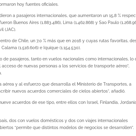
formaron hoy fuentes oficiales.
ondieron a pasajeros internacionales, que aumentaron un 15,8 % respec
ueron Buenos Aires (1.883.486), Lima (1.462.868) y Sao Paulo (1.268.96
il (JAC).
dentro de Chile, un 7,0 % más que en 2016 y cuyas rutas favoritas, d
 Calama (1.516.606) e Iquique (1.154.530).
de pasajeros, tanto en vuelos nacionales como internacionales, lo
acceso de nuevas personas a los servicios de transporte aéreo”,
.
ia aérea y al esfuerzo que desarrolla el Ministerio de Transportes, a
scribir nuevos acuerdos comerciales de cielos abiertos”, añadió.
eve acuerdos de ese tipo, entre ellos con Israel, Finlandia, Jordani
país, dos con vuelos domésticos y dos con viajes internacionales
abiertos “permite que distintos modelos de negocios se desarrollen”.