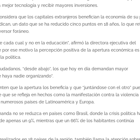
 mejor tecnología y recibir mayores inversiones.
onsidera que los capitales extranjeros benefician la economía de su 
ican, un dato que se ha reducido cinco puntos en 18 años, lo que ref
versor foráneo.
 cada cual y no en la educación”, afirmó la directora ejecutiva del
 por ese motivo la percepción positiva de la apertura económica es
a política.
iudadanos, “desde abajo”, los que hoy en día demandan mayor
e haya nadie organizando”.
nten que la apertura los beneficia y que “juntándose con el otro” pu
ee que se refleja en hechos como la manifestación contra la violencia
 numerosos países de Latinoamérica y Europa.
da no se reduzca en países como Brasil, donde la crisis política h
de apenas un 9%, mientras que un 66% de los habitantes continúa
realizados en 18 países de la región, también llama la atención sobre