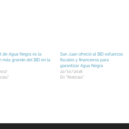
el de Agua Negra es la
San Juan ofreció al BID esfuerzos
ón más grande del BID en la
fiscales y financieros para
garantizar Agua Negra
2017
22/10/2018
cias"
En "Noticias"