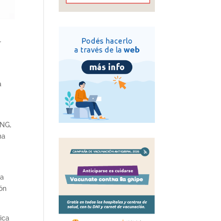
r
a
ONG,
ma
la
ión
ica