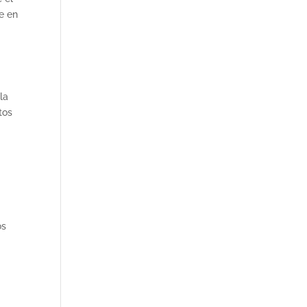
e en
la
tos
os