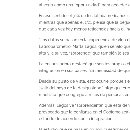
al verla como una “oportunidad” para acceder a
En ese sentido, el 71% de los latinoamericanos c
mientras que apenas el 15% piensa que la perjud
que cada vez hay menos reticencias hacia el in
“Los datos se basan en la experiencia de vida de
Latinobarómetro, Marta Lagos, quien señaló que
alta y, a su vez, “sorprende” que también lo sea l
La encuestadora destacó que son los propios c
integración en sus países, “sin necesidad de qu
Desde su punto de vista, esto ocurre porque sie
“salir del hoyo de la desigualdad”, algo que cr
machista que congregó a miles de personas en
Además, Lagos ve “sorprendente” que esta deman
provocado que la confianza en el Gobierno sea 
estando de acuerdo con la integración.
El estudio, que se basa en 20.200 cuestionarios 