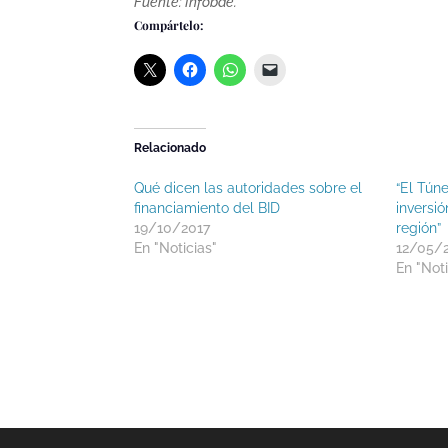
Fuente: Infobae.
Compártelo:
Relacionado
Qué dicen las autoridades sobre el
“El Tún
financiamiento del BID
inversi
19/10/2017
región”
En "Noticias"
12/05/
En "Noti