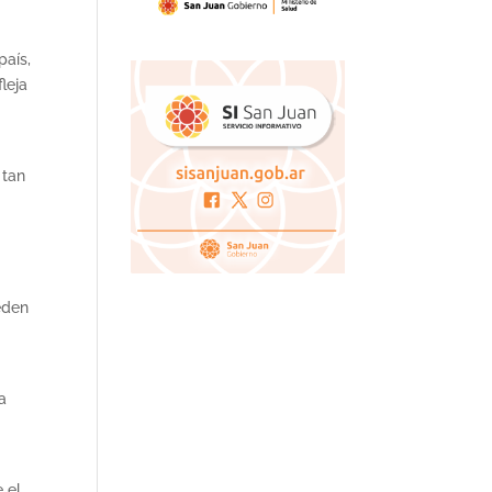
país,
leja
 tan
eden
a
 el