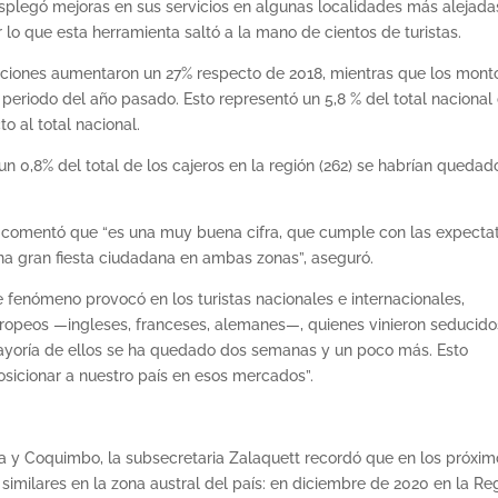
esplegó mejoras en sus servicios en algunas localidades más alejada
 lo que esta herramienta saltó a la mano de cientos de turistas.
cciones aumentaron un 27% respecto de 2018, mientras que los mont
eriodo del año pasado. Esto representó un 5,8 % del total nacional
o al total nacional.
 un 0,8% del total de los cajeros en la región (262) se habrían quedad
, comentó que “es una muy buena cifra, que cumple con las expecta
na gran fiesta ciudadana en ambas zonas”, aseguró.
te fenómeno provocó en los turistas nacionales e internacionales,
opeos —ingleses, franceses, alemanes—, quienes vinieron seducido
a mayoría de ellos se ha quedado dos semanas y un poco más. Esto
sicionar a nuestro país en esos mercados”.
ma y Coquimbo, la subsecretaria Zalaquett recordó que en los próxim
 similares en la zona austral del país: en diciembre de 2020 en la Re