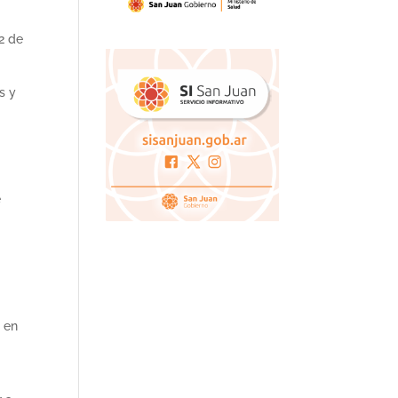
 2 de
s y
e
o en