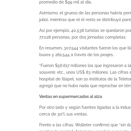
promedio de $99 mil al día.
Asimismo, el grueso de las personas habría perm
julio), mientras que el el resto se distribuyó pa
Así por ejemplo, 40.538 turistas se quedaron por 
77.028 personas, por dos jornadas completas.
En resumen, 307.544 visitantes fueron los que ll
buses y 262.544 a través de los peajes.
“Fueron $56.617 millones los que ingresaron a l
souvenir, etc., unos US$ 83 millones. Las cifra
hospital de Illapel, son 10 institutos de la Telet
agregó que no hubo nada que reprochar en térm
Ventas en supermercados al alza
Por otro lado y según fuentes ligadas a la ind
cerca de 30% sus ventas.
Frente a las cifras, Wolleter confirmó que “sin 