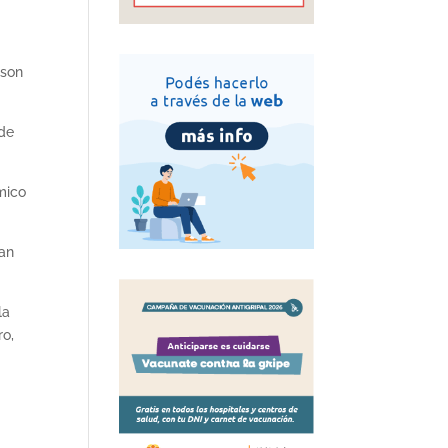
 son
 de
mico
ían
la
ro,