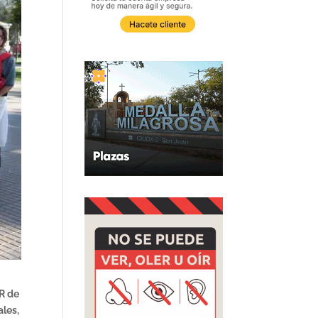
DR de
ales,