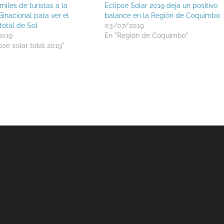
miles de turistas a la
Eclipse Solar 2019 deja un positivo
Binacional para ver el
balance en la Región de Coquimbo
total de Sol
03/07/2019
2019
En "Región de Coquimbo"
pse solar total 2019"