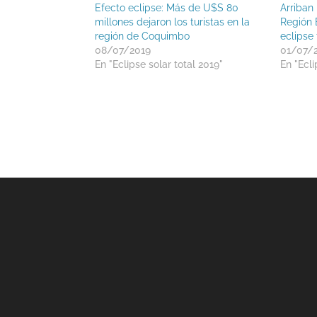
Efecto eclipse: Más de U$S 80
Arriban 
millones dejaron los turistas en la
Región 
región de Coquimbo
eclipse 
08/07/2019
01/07/
En "Eclipse solar total 2019"
En "Ecli