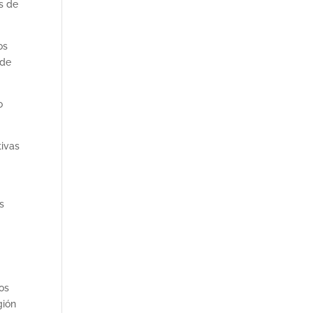
s de
os
 de
o
tivas
s
os
gión