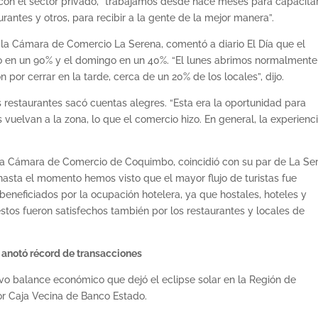
o con el sector privado, “trabajamos desde hace meses para capacita
rantes y otros, para recibir a la gente de la mejor manera”.
e la Cámara de Comercio La Serena, comentó a diario El Día que el
do en un 90% y el domingo en un 40%. “El lunes abrimos normalmente
por cerrar en la tarde, cerca de un 20% de los locales”, dijo.
 restaurantes sacó cuentas alegres. “Esta era la oportunidad para
 vuelvan a la zona, lo que el comercio hizo. En general, la experienc
la Cámara de Comercio de Coquimbo, coincidió con su par de La Se
asta el momento hemos visto que el mayor flujo de turistas fue
eneficiados por la ocupación hotelera, ya que hostales, hoteles y
stos fueron satisfechos también por los restaurantes y locales de
 anotó récord de transacciones
ivo balance económico que dejó el eclipse solar en la Región de
or Caja Vecina de Banco Estado.