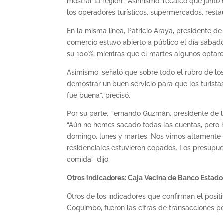
mostrar la región”. Asimismo, recalcó que junt
los operadores turísticos, supermercados, restau
En la misma línea, Patricio Araya, presidente d
comercio estuvo abierto a público el día sába
su 100%, mientras que el martes algunos optaron 
Asimismo, señaló que sobre todo el rubro de los
demostrar un buen servicio para que los turistas
fue buena”, precisó.
Por su parte, Fernando Guzmán, presidente de 
“Aún no hemos sacado todas las cuentas, pero h
domingo, lunes y martes. Nos vimos altamente b
residenciales estuvieron copados. Los presupue
comida”, dijo.
Otros indicadores: Caja Vecina de Banco Estado
Otros de los indicadores que confirman el posit
Coquimbo, fueron las cifras de transacciones p