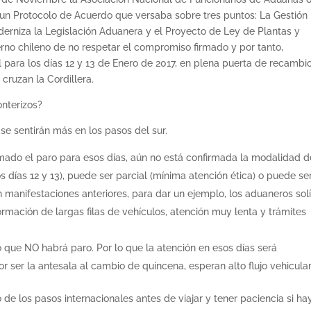
 un Protocolo de Acuerdo que versaba sobre tres puntos: La Gestión
derniza la Legislación Aduanera y el Proyecto de Ley de Plantas y
rno chileno de no respetar el compromiso firmado y por tanto,
para los días 12 y 13 de Enero de 2017, en plena puerta de recambi
cruzan la Cordillera.
onterizos?
se sentirán más en los pasos del sur.
irmado el paro para esos días, aún no está confirmada la modalidad d
os días 12 y 13), puede ser parcial (mínima atención ética) o puede se
En manifestaciones anteriores, para dar un ejemplo, los aduaneros sol
ormación de largas filas de vehículos, atención muy lenta y trámites
 que NO habrá paro. Por lo que la atención en esos días será
ser la antesala al cambio de quincena, esperan alto flujo vehicular
 de los pasos internacionales antes de viajar y tener paciencia si ha