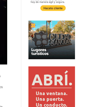
s
os
de