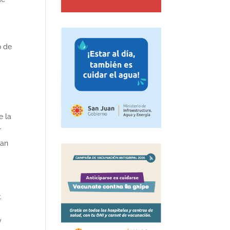
o de
e la
r
ían
.
y