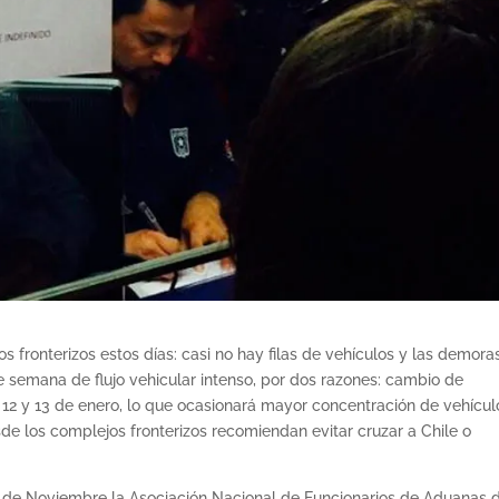
s fronterizos estos días: casi no hay filas de vehículos y las demora
e semana de flujo vehicular intenso, por dos razones: cambio de
 12 y 13 de enero, lo que ocasionará mayor concentración de vehícul
sde los complejos fronterizos recomiendan evitar cruzar a Chile o
 de Noviembre la Asociación Nacional de Funcionarios de Aduanas 