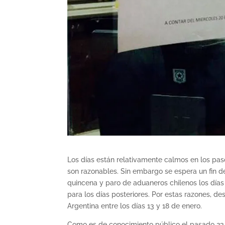
Los días están relativamente calmos en los paso
son razonables. Sin embargo se espera un fin d
quincena y paro de aduaneros chilenos los días
para los días posteriores. Por estas razones, de
Argentina entre los días 13 y 18 de enero.
Como es de conocimiento público el pasado 23