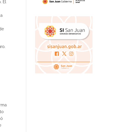
. El
 a
 de
ro.
orma
to
só
e