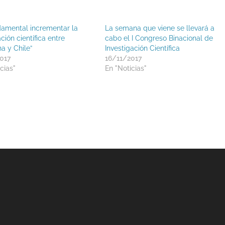
damental incrementar la
La semana que viene se llevará a
ión científica entre
cabo el I Congreso Binacional de
a y Chile”
Investigación Científica
017
16/11/2017
cias"
En "Noticias"