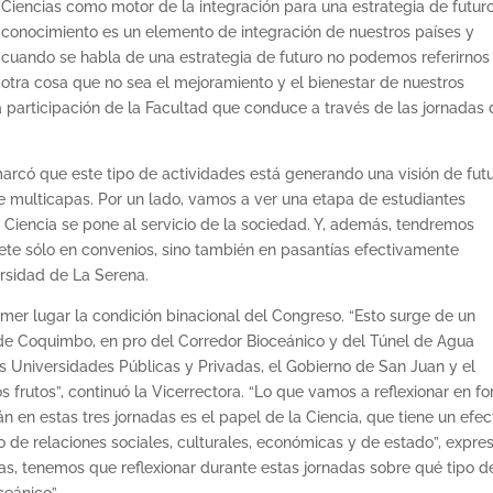
Ciencias como motor de la integración para una estrategia de futuro
conocimiento es un elemento de integración de nuestros países y
cuando se habla de una estrategia de futuro no podemos referirnos
otra cosa que no sea el mejoramiento y el bienestar de nuestros
a participación de la Facultad que conduce a través de las jornadas
marcó que este tipo de actividades está generando una visión de futu
multicapas. Por un lado, vamos a ver una etapa de estudiantes
 Ciencia se pone al servicio de la sociedad. Y, además, tendremos
rete sólo en convenios, sino también en pasantías efectivamente
ersidad de La Serena.
imer lugar la condición binacional del Congreso. “Esto surge de un
de Coquimbo, en pro del Corredor Bioceánico y del Túnel de Agua
 las Universidades Públicas y Privadas, el Gobierno de San Juan y el
frutos”, continuó la Vicerrectora. “Lo que vamos a reflexionar en f
án en estas tres jornadas es el papel de la Ciencia, que tiene un efec
do de relaciones sociales, culturales, económicas y de estado”, expre
as, tenemos que reflexionar durante estas jornadas sobre qué tipo d