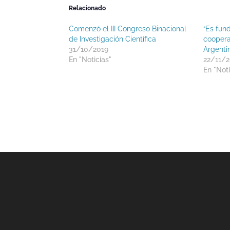
Relacionado
Comenzó el III Congreso Binacional
“Es fun
de Investigación Científica
cooperac
31/10/2019
Argentin
En "Noticias"
22/11/2
En "Noti