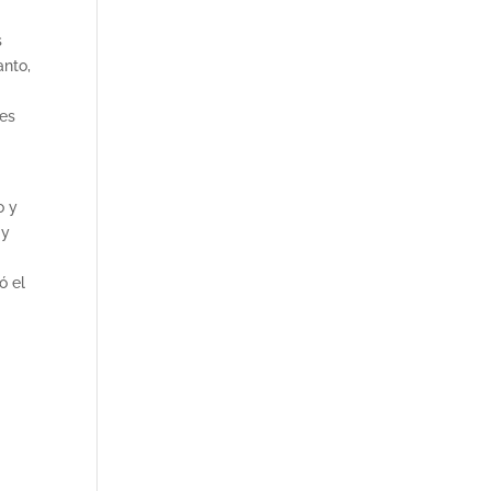
s
anto,
 es
o y
 y
ó el