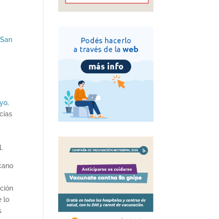
 San
uyo
,
cias
.
ecano
ación
 lo
s