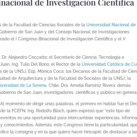
nacional de Investigación Científica
s de la Facultad de Ciencias Sociales de la
Universidad Nacional de
Gobierno de San Juan y del Consejo Nacional de Investigaciones
ado el I Congreso Binacional de Investigación Científica y el V
Dr. Alejandro Ceccatto; el Secretario de Ciencia, Tecnología e
uan, Ing. Tulio Del Bono; el Rector de la
Universidad Católica de C
ra de la UNSJ, Esp. Mónica Coca; los Decanos de la Facultad de Cien
cultad de Arquitectura y de la Facultad de Sociales de la UNSJ; la
iversidad de La Serena
, Chile, Dra. Amelia Ramírez Rivera; demás
Gobierno de San Juan, investigadores, científicos y público en general
Al momento de dirigir unas palabras, el primero en hablar fue el D
de la FCEFN, Ing. Rodolfo Bloch, quien expresó que “este tipo de
eventos es una oportunidad para intercambiar experiencias, inform
y conocimientos. Además, este Congreso tiene la particularidad, que
dice la consigna y en la que quiero hacer hincapié, de destacar a la