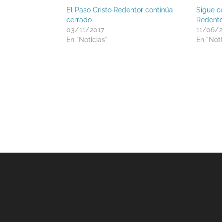
El Paso Cristo Redentor continúa
Sigue c
cerrado
Redent
03/11/2017
11/06/
En "Noticias"
En "Noti