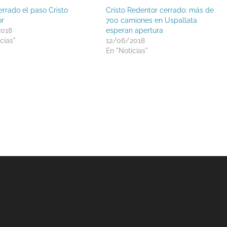
errado el paso Cristo
Cristo Redentor cerrado: más de
or
700 camiones en Uspallata
2018
esperan apertura
cias"
12/06/2018
En "Noticias"