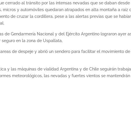
fue cerrado al tránsito por las intensas nevadas que se daban desde 
s, micros y automóviles quedaran atrapados en alta montaña a raíz 
to de cruzar la cordillera, pese a las alertas previas que se había
al.
las de Gendarmería Nacional y del Ejército Argentino lograron ayer as
r seguro en la zona de Uspallata,
tareas de despeje y abrió un sendero para facilitar el movimiento de
ica y las máquinas de vialidad Argentina y de Chile seguirán trabaj
nformes meteorológicos, las nevadas y fuertes vientos se mantendrán