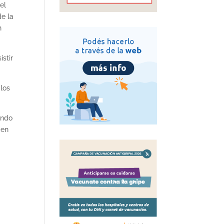
el
de la
n
istir
 los
ando
 en