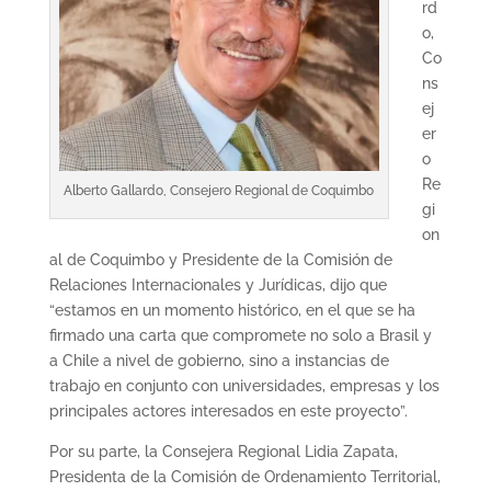
rd
o,
Co
ns
ej
er
o
Re
Alberto Gallardo, Consejero Regional de Coquimbo
gi
on
al de Coquimbo y Presidente de la Comisión de
Relaciones Internacionales y Jurídicas, dijo que
“estamos en un momento histórico, en el que se ha
firmado una carta que compromete no solo a Brasil y
a Chile a nivel de gobierno, sino a instancias de
trabajo en conjunto con universidades, empresas y los
principales actores interesados en este proyecto”.
Por su parte, la Consejera Regional Lidia Zapata,
Presidenta de la Comisión de Ordenamiento Territorial,