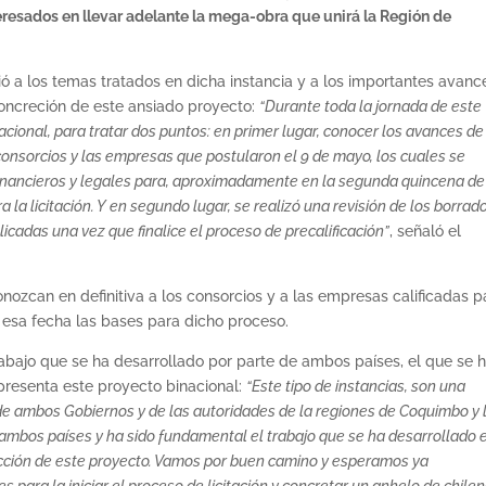
teresados en llevar adelante la mega-obra que unirá la Región de
irió a los temas tratados en dicha instancia y a los importantes avanc
concreción de este ansiado proyecto:
“Durante toda la jornada de este
cional, para tratar dos puntos: en primer lugar, conocer los avances de
 consorcios y las empresas que postularon el 9 de mayo, los cuales se
financieros y legales para, aproximadamente en la segunda quincena de
a la licitación. Y en segundo lugar, se realizó una revisión de los borrad
licadas una vez que finalice el proceso de precalificación”
, señaló el
ozcan en definitiva a los consorcios y a las empresas calificadas p
n esa fecha las bases para dicho proceso.
bajo que se ha desarrollado por parte de ambos países, el que se 
 presenta este proyecto binacional:
“Este tipo de instancias, son una
de ambos Gobiernos y de las autoridades de la regiones de Coquimbo y 
 ambos países y ha sido fundamental el trabajo que se ha desarrollado 
cción de este proyecto. Vamos por buen camino y esperamos ya
para la iniciar el proceso de licitación y concretar un anhelo de chilen