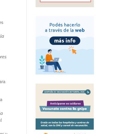
es
 la
ores
ara
ha
la
el
os y