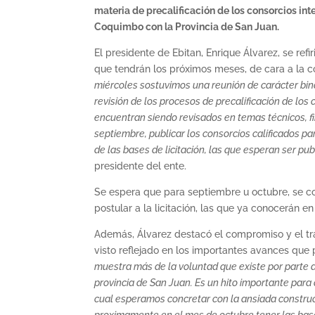
materia de precalificación de los consorcios in
Coquimbo con la Provincia de San Juan.
El presidente de Ebitan, Enrique Álvarez, se ref
que tendrán los próximos meses, de cara a la 
miércoles sostuvimos una reunión de carácter bina
revisión de los procesos de precalificación de los
encuentran siendo revisados en temas técnicos, 
septiembre, publicar los consorcios calificados par
de las bases de licitación, las que esperan ser pub
presidente del ente.
Se espera que para septiembre u octubre, se con
postular a la licitación, las que ya conocerán e
Además, Álvarez destacó el compromiso y el tra
visto reflejado en los importantes avances que
muestra más de la voluntad que existe por parte 
provincia de San Juan. Es un hito importante para
cual esperamos concretar con la ansiada constru
proximamente en el mes de octubre tener las bases 