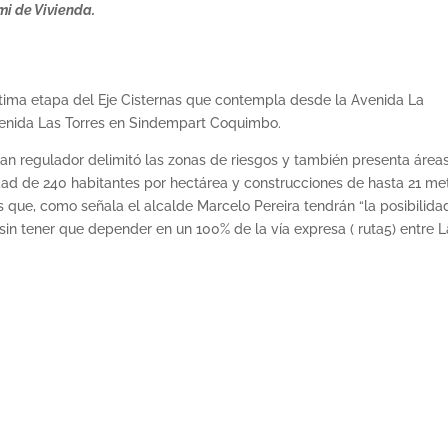
mi de Vivienda.
última etapa del Eje Cisternas que contempla desde la Avenida La
venida Las Torres en Sindempart Coquimbo.
 plan regulador delimitó las zonas de riesgos y también presenta área
idad de 240 habitantes por hectárea y construcciones de hasta 21 met
os que, como señala el alcalde Marcelo Pereira tendrán “la posibilida
 sin tener que depender en un 100% de la vía expresa ( ruta5) entre L