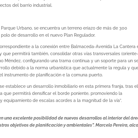
ectos del barrio industrial.
turo Parque Urbano, se encuentra un terreno eriazo de más de 300
polo de desarrollo en el nuevo Plan Regulador.
 correspondiente a la conexión entre Balmaceda-Avenida La Cantera 
l y que permitirá también, consolidar otras vías transversales (oriente
o Méndez, configurando una trama continua y un soporte para un s
rrollo debido a la norma urbanística que actualmente la regula y qu
l instrumento de planificación e la comuna puerto.
se establece un desarrollo inmobiliario en esta primera franja, tras e
ra que permitirá densificar el borde poniente, promoviendo la
 y equipamiento de escalas acordes a la magnitud de la vía”.
en una excelente posibilidad de nuevos desarrollos al interior del ár
ros objetivos de planificación y ambientales”. Marcelo Pereira, alc