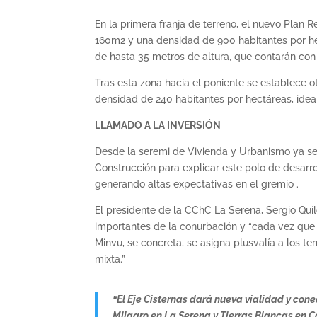
En la primera franja de terreno, el nuevo Plan 
160m2 y una densidad de 900 habitantes por hec
de hasta 35 metros de altura, que contarán con 
Tras esta zona hacia el poniente se establece 
densidad de 240 habitantes por hectáreas, ideal
LLAMADO A LA INVERSIÓN
Desde la seremi de Vivienda y Urbanismo ya se
Construcción para explicar este polo de desarro
generando altas expectativas en el gremio .
El presidente de la CChC La Serena, Sergio Qui
importantes de la conurbación y “cada vez que 
Minvu, se concreta, se asigna plusvalía a los te
mixta.”
“El Eje Cisternas dará nueva vialidad y conec
Milagro en La Serena y Tierras Blancas en C