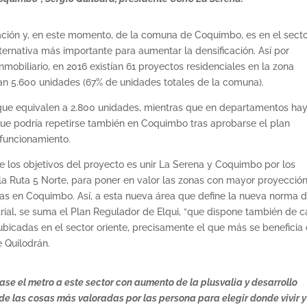
rbación y, en este momento, de la comuna de Coquimbo, es en el sect
ternativa más importante para aumentar la densificación. Así por
mobiliario, en 2016 existían 61 proyectos residenciales en la zona
ntan 5.600 unidades (67% de unidades totales de la comuna).
as que equivalen a 2.800 unidades, mientras que en departamentos hay
que podría repetirse también en Coquimbo tras aprobarse el plan
 funcionamiento.
e los objetivos del proyecto es unir La Serena y Coquimbo por los
 la Ruta 5 Norte, para poner en valor las zonas con mayor proyecció
cas en Coquimbo. Así, a esta nueva área que define la nueva norma 
rial, se suma el Plan Regulador de Elqui, “que dispone también de c
 ubicadas en el sector oriente, precisamente el que más se beneficia
e Quilodrán.
gase el metro a este sector con aumento de la plusvalia y desarrollo
de las cosas más valoradas por las persona para elegir donde vivir y