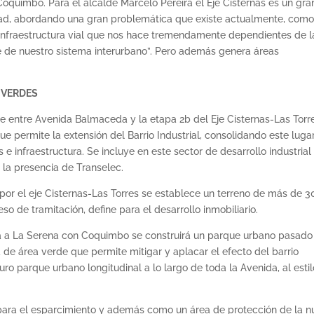
quimbo. Para el alcalde Marcelo Pereira el Eje Cisternas es un gra
udad, abordando una gran problemática que existe actualmente, como
e infraestructura vial que nos hace tremendamente dependientes de l
te de nuestro sistema interurbano”. Pero además genera áreas
 VERDES
ue entre Avenida Balmaceda y la etapa 2b del Eje Cisternas-Las Torr
e permite la extensión del Barrio Industrial, consolidando este luga
e infraestructura. Se incluye en este sector de desarrollo industrial
 la presencia de Transelec.
 por el eje Cisternas-Las Torres se establece un terreno de más de 
o de tramitación, define para el desarrollo inmobiliario.
cta a La Serena con Coquimbo se construirá un parque urbano pasado
de área verde que permite mitigar y aplacar el efecto del barrio
turo parque urbano longitudinal a lo largo de toda la Avenida, al esti
á para el esparcimiento y además como un área de protección de la 