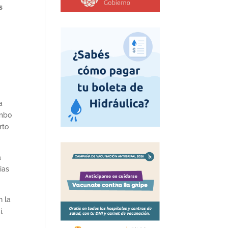
s
a
imbo
rto
a
ias
n la
i.