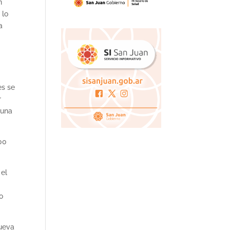
n
 lo
a
es se
r
 una
300
 el
lo
nueva