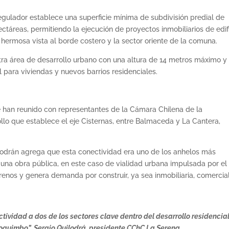
Regulador establece una superficie mínima de subdivisión predial de
táreas, permitiendo la ejecución de proyectos inmobiliarios de edif
hermosa vista al borde costero y la sector oriente de la comuna.
otra área de desarrollo urbano con una altura de 14 metros máximo y
 para viviendas y nuevos barrios residenciales.
 han reunido con representantes de la Cámara Chilena de la
llo que establece el eje Cisternas, entre Balmaceda y La Cantera,
lodrán agrega que esta conectividad era uno de los anhelos más
una obra pública, en este caso de vialidad urbana impulsada por el
rrenos y genera demanda por construir, ya sea inmobiliaria, comercia
tividad a dos de los sectores clave dentro del desarrollo residencial
oquimbo”, Sergio Quilodrá, presidente CChC La Serena.