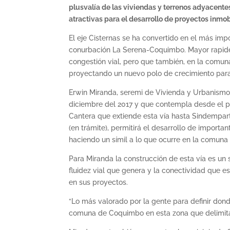
plusvalía de las viviendas y terrenos adyacente
atractivas para el desarrollo de proyectos inmobi
El eje Cisternas se ha convertido en el más imp
conurbación La Serena-Coquimbo. Mayor rapidez
congestión vial, pero que también, en la comuna 
proyectando un nuevo polo de crecimiento par
Erwin Miranda, seremi de Vivienda y Urbanismo,
diciembre del 2017 y que contempla desde el p
Cantera que extiende esta vía hasta Sindempar
(en trámite), permitirá el desarrollo de importa
haciendo un símil a lo que ocurre en la comuna
Para Miranda la construcción de esta vía es un sí
fluidez vial que genera y la conectividad que e
en sus proyectos.
“Lo más valorado por la gente para definir donde
comuna de Coquimbo en esta zona que delimita e