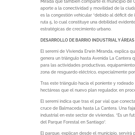
Mirada que también comparte el municipio de Co
aporte a la conectividad y movilidad de la ci
es la congestión vehicular “debido al déficit d
ruta 5, lo cual constituye una debilidad eviden
estratégicas de crecimiento urbano.
DESARROLLO DE BARRIO INDUSTRIAL Y ÁREAS
El seremi de Vivienda Erwin Miranda, explica q
genera un triángulo hasta Avenida La Cantera qu
para las actividades productivas, equipamientos 
zona de resguardo eléctrico, especialmente por
Tras este triángulo hacia el poniente y rodeado
hectáreas que el nuevo plan regulador, en proces
El seremi indica que tras el par vial que cone
cruce de Balmaceda hasta La Cantera. Una faja 
industrial en este sector de viviendas. “Es un fu
del Parque Forestal en Santiago”.
El parque, explican desde el municipio, servir