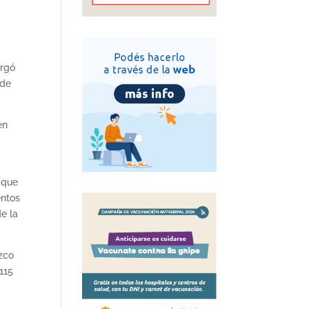
orgó
 de
en
 que
entos
de la
zco
115