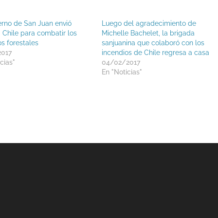
erno de San Juan envió
Luego del agradecimiento de
 Chile para combatir los
Michelle Bachelet, la brigada
os forestales
sanjuanina que colaboró con los
2017
incendios de Chile regresa a casa
cias"
04/02/2017
En "Noticias"