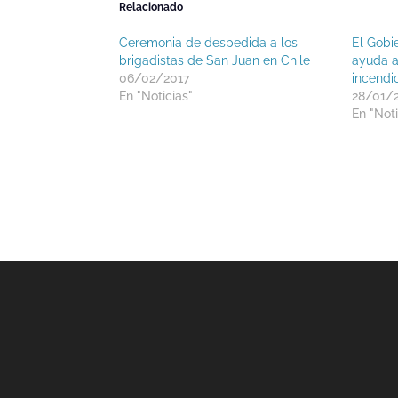
Relacionado
Ceremonia de despedida a los
El Gobi
brigadistas de San Juan en Chile
ayuda a
06/02/2017
incendi
En "Noticias"
28/01/
En "Noti