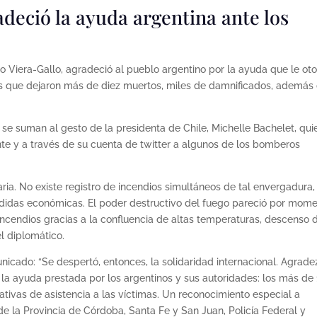
deció la ayuda argentina ante los
o Viera-Gallo, agradeció al pueblo argentino por la ayuda que le ot
ios que dejaron más de diez muertos, miles de damnificados, además
e suman al gesto de la presidenta de Chile, Michelle Bachelet, qui
e y a través de su cuenta de twitter a algunos de los bomberos
ria. No existe registro de incendios simultáneos de tal envergadura,
didas económicas. El poder destructivo del fuego pareció por mom
 incendios gracias a la confluencia de altas temperaturas, descenso 
l diplomático.
cado: “Se despertó, entonces, la solidaridad internacional. Agrade
la ayuda prestada por los argentinos y sus autoridades: los más de 
iativas de asistencia a las víctimas. Un reconocimiento especial a
de la Provincia de Córdoba, Santa Fe y San Juan, Policía Federal y