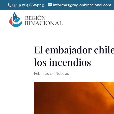
+54 9 264 6604113
informes@regionbinacional.com
El embajador chil
los incendios
Feb 5, 2017
|
Noticias