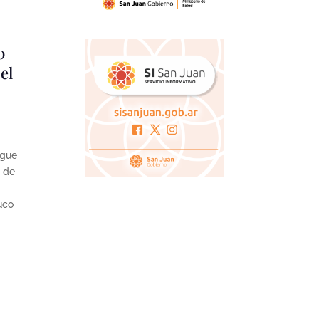
0
el
rgüe
n de
uco