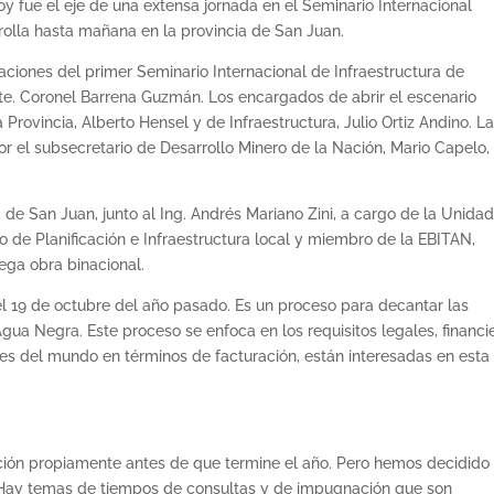
y fue el eje de una extensa jornada en el Seminario Internacional
rolla hasta mañana en la provincia de San Juan.
aciones del primer Seminario Internacional de Infraestructura de
e. Coronel Barrena Guzmán. Los encargados de abrir el escenario
 Provincia, Alberto Hensel y de Infraestructura, Julio Ortiz Andino. L
 el subsecretario de Desarrollo Minero de la Nación, Mario Capelo, 
ra de San Juan, junto al Ing. Andrés Mariano Zini, a cargo de la Unida
 de Planificación e Infraestructura local y miembro de la EBITAN,
ega obra binacional.
el 19 de octubre del año pasado. Es un proceso para decantar las
gua Negra. Este proceso se enfoca en los requisitos legales, financi
s del mundo en términos de facturación, están interesadas en esta
ación propiamente antes de que termine el año. Pero hemos decidido
 Hay temas de tiempos de consultas y de impugnación que son