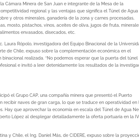
e la Cámara Minera de San Juan e integrante de la Mesa de la
competitividad regional y las ventajas que significa el Túnel de Agua
obre y otros minerales, ganadería de la zona y carnes procesadas,
sas, mosto, pistachos, vinos, aceites de oliva, jugos de fruta, mineral
 alimentos envasados, disecados, etc.
ic. Laura Rópolo, investigadora del Equipo Binacional de la Universi
orte de Chile, expuso sobre la complementación económica en el
ón binacional realizada. “No podemos esperar que la puerta del túnel
fesional e invitó a leer detenidamente los resultados de la investiga
rticipó el Grupo CAP, una compañía minera que presentó el Puerto
 recibir naves de gran carga, lo que se traduce en operatividad en 
os. Hay que aprovechar la economía en escala del Túnel de Agua N
oberto López al desplegar detalladamente la oferta portuaria en la I
ntina y Chile, el Ing. Daniel Más, de CIDERE, expuso sobre la proyecci