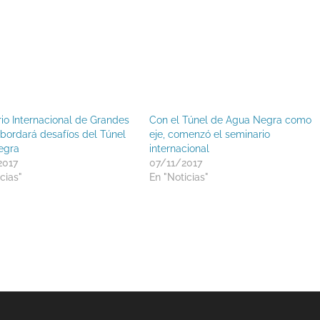
io Internacional de Grandes
Con el Túnel de Agua Negra como
bordará desafíos del Túnel
eje, comenzó el seminario
egra
internacional
2017
07/11/2017
cias"
En "Noticias"