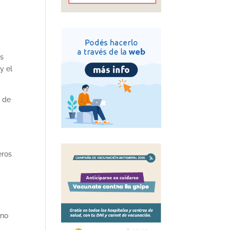
as
y el
d de
eros
 no