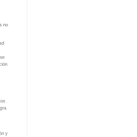
es no
dad
 se
ción
los
egra
V
ón y