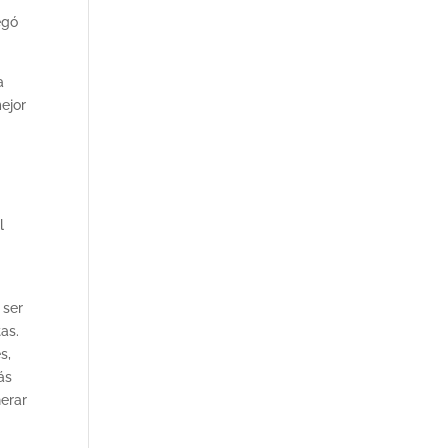
egó
a
ejor
l
 ser
as.
s,
ás
nerar