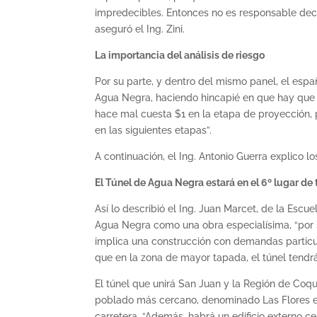
impredecibles. Entonces no es responsable deci
aseguró el Ing. Zini.
La importancia del análisis de riesgo
Por su parte, y dentro del mismo panel, el esp
Agua Negra, haciendo hincapié en que hay que d
hace mal cuesta $1 en la etapa de proyección,
en las siguientes etapas”.
A continuación, el Ing. Antonio Guerra explico 
El Túnel de Agua Negra estará en el 6º lugar d
Así lo describió el Ing. Juan Marcet, de la Esc
Agua Negra como una obra especialísima, “por su
implica una construcción con demandas particul
que en la zona de mayor tapada, el túnel tendr
El túnel que unirá San Juan y la Región de Co
poblado más cercano, denominado Las Flores e
carretera. “Además, habrá un edificio externo c