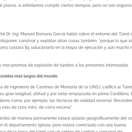
r plazos, sí anhelamos cumplir ciertos tiempos, pero no son seguros”
añol Dr. Ing. Manuel Romana García habló sobre el entorno del Túnel 
isponer, construir y explotar otras cosas también, “porque lo que s
 pero costará $5 solucionarlo en la etapa de ejecución y aún mucho
los mecanismos de explosión de túneles a los presentes interesados.
e túneles más largos del mundo
uela de Ingeniería de Caminos de Montaña de la UNSJ, calificó al Túne
 gran longitud, altitud y por estar emplazada en plena Cordillera. 
ares como, por ejemplo, las técnicas de vialidad invernal. Record
á más de 1700 mtrs. de cerro encima”.
quimbo de manera permanente estará aislado geográficamente del c
n el departamento Iglesia, pero estará conectado con una buena
erca de la boca del túnel con un centro de control y personal de