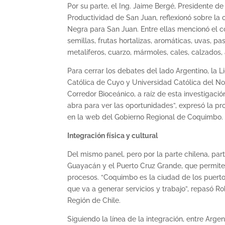
Por su parte, el Ing. Jaime Bergé, Presidente d
Productividad de San Juan, reflexionó sobre la 
Negra para San Juan. Entre ellas mencionó el c
semillas, frutas hortalizas, aromáticas, uvas, pa
metalíferos, cuarzo, mármoles, cales, calzados,
Para cerrar los debates del lado Argentino, la L
Católica de Cuyo y Universidad Católica del N
Corredor Bioceánico, a raíz de esta investigaci
abra para ver las oportunidades”, expresó la pro
en la web del Gobierno Regional de Coquimbo.
Integración física y cultural
Del mismo panel, pero por la parte chilena, pa
Guayacán y el Puerto Cruz Grande, que permiten
procesos. “Coquimbo es la ciudad de los puert
que va a generar servicios y trabajo”, repasó R
Región de Chile.
Siguiendo la línea de la integración, entre Arge