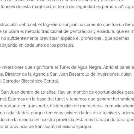
túneles de esta magnitud, el tema de seguridad es primordial”, agr
trucción del túnel, el Ingeniero sanjuanino comentó que fue un tem
e se usará el método tradicional de perforación y voladura, que es m
no suficientemente previstas”, explicó el profesional, que además
abajando en cada uno de los portales.
e inversiones que significará el Túnel de Agua Negra. Abrió el panel e
e, Director de la Agencia San Juan Desarrollo de Inversiones, quien
l Corredor Bioceánico Central.
de San Juan dentro de 10 años. Hay un montón de oportunidades para
minal. Estamos en la base del túnel y tenemos que generar herramient
importante en transporte, distribución de mercadería, comunicacione
 potencialidades, porque tenemos universidades de alto nivel y adem
do con la minería en nuestra provincia. Estamos trabajando para ge
a la provincia de San Juan”, reflexionó Ejarque.