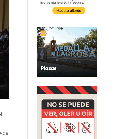
el
de de