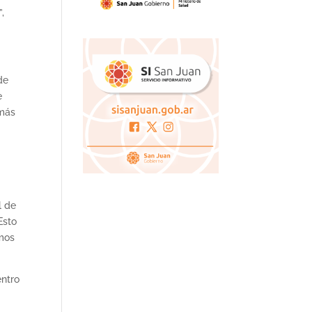
,
de
e
 más
l de
Esto
emos
entro