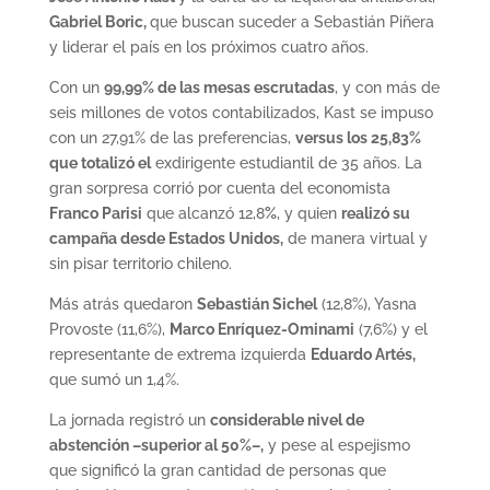
Gabriel Boric,
que buscan suceder a Sebastián Piñera
y liderar el país en los próximos cuatro años.
Con un
99,99% de las mesas escrutadas
, y con más de
seis millones de votos contabilizados, Kast se impuso
con un 27,91% de las preferencias,
versus los 25,83%
que totalizó el
exdirigente estudiantil de 35 años. La
gran sorpresa corrió por cuenta del economista
Franco Parisi
que alcanzó 12,8
%
, y quien
realizó su
campaña desde Estados Unidos,
de manera virtual y
sin pisar territorio chileno.
Más atrás quedaron
Sebastián Sichel
(12,8%), Yasna
Provoste (11,6%),
Marco Enríquez-Ominami
(7,6%) y el
representante de extrema izquierda
Eduardo Artés,
que sumó un 1,4%.
La jornada registró un
considerable nivel de
abstención –superior al 50%–,
y pese al espejismo
que significó la gran cantidad de personas que