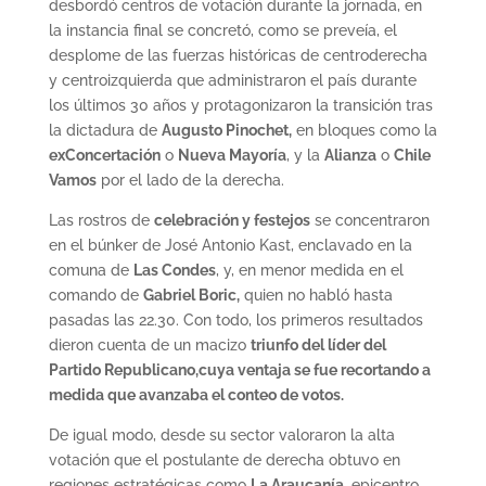
desbordó centros de votación durante la jornada, en
la instancia final se concretó, como se preveía, el
desplome de las fuerzas históricas de centroderecha
y centroizquierda que administraron el país durante
los últimos 30 años y protagonizaron la transición tras
la dictadura de
Augusto Pinochet,
en bloques como la
exConcertación
o
Nueva Mayoría
, y la
Alianza
o
Chile
Vamos
por el lado de la derecha.
Las rostros de
celebración y festejos
se concentraron
en el búnker de José Antonio Kast, enclavado en la
comuna de
Las Condes
, y, en menor medida en el
comando de
Gabriel Boric,
quien no habló hasta
pasadas las 22.30. Con todo, los primeros resultados
dieron cuenta de un macizo
triunfo del líder del
Partido Republicano,
cuya ventaja se fue recortando a
medida que avanzaba el conteo de votos.
De igual modo, desde su sector valoraron la alta
votación que el postulante de derecha obtuvo en
regiones estratégicas como
La Araucanía
, epicentro