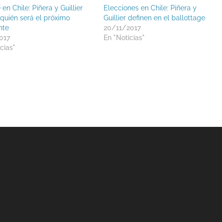
 en Chile: Piñera y Guillier
Elecciones en Chile: Piñera y
 quién será el próximo
Guillier definen en el ballottage
nte
20/11/2017
017
En "Noticias"
cias"