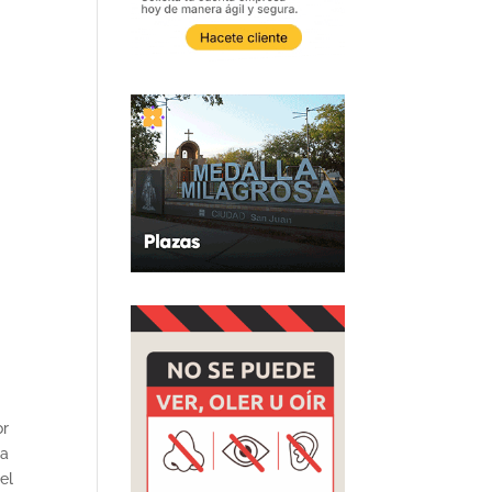
or
ra
el