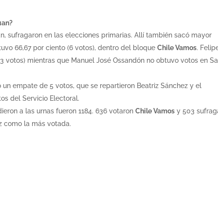
uan?
n, sufragaron en las elecciones primarias. Allí también sacó mayor
uvo 66,67 por ciento (6 votos), dentro del bloque
Chile Vamos
. Felip
o (3 votos) mientras que Manuel José Ossandón no obtuvo votos en S
 un empate de 5 votos, que se repartieron Beatriz Sánchez y el
os del Servicio Electoral.
dieron a las urnas fueron 1184. 636 votaron
Chile Vamos
y 503 sufrag
z como la más votada.