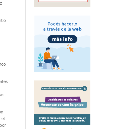
iz
rtió
anco
antes
sas
on
 el
por