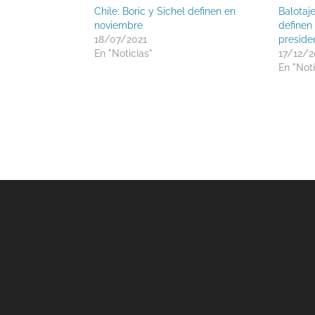
Chile: Boric y Sichel definen en
Balotaje
noviembre
definen
18/07/2021
preside
En "Noticias"
17/12/2
En "Noti