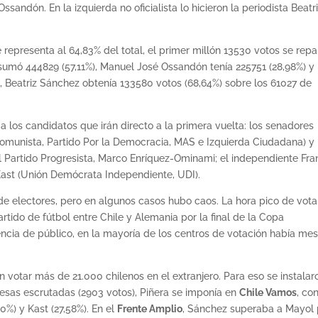
sandón. En la izquierda no oficialista lo hicieron la periodista Beatr
epresenta al 64,83% del total, el primer millón 13530 votos se repa
 sumó 444829 (57,11%), Manuel José Ossandón tenía 225751 (28,98%) y
o
, Beatriz Sánchez obtenía 133580 votos (68,64%) sobre los 61027 de
 los candidatos que irán directo a la primera vuelta: los senadores
, Comunista, Partido Por la Democracia, MAS e Izquierda Ciudadana) y
del Partido Progresista, Marco Enríquez-Ominami; el independiente Fr
 Kast (Unión Demócrata Independiente, UDI).
de electores, pero en algunos casos hubo caos. La hora pico de vot
rtido de fútbol entre Chile y Alemania por la final de la Copa
cia de público, en la mayoría de los centros de votación había me
 votar más de 21.000 chilenos en el extranjero. Para eso se instalar
esas escrutadas (2903 votos), Piñera se imponía en
Chile Vamos
, con
0%) y Kast (27,58%). En el
Frente Amplio
, Sánchez superaba a Mayol 