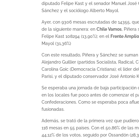
diputado Felipe Kast y el senador Manuel José Os
Sánchez y el sociólogo Alberto Mayol.
Ayer, con 9306 mesas escrutadas de 14355, que r
de la siguiente manera: en
Chile Vamos
, Piñera
Felipe Kast 108294 (13,90%); en el
Frente Ampli
Mayol (31,36%)
Con este resultado, Piñera y Sánchez se suman a
Alejandro Guillier (partidos Socialista, Radical
Carolina Goic (Democracia Cristiana); el líder 
Parisi, y el diputado conservador José Antonio
Se esperaba una jornada de baja participación 
en los locales fue poco antes de comenzar el pa
Confederaciones. Como se esperaba poca afluen
fusionadas.
Además, se trató de la primera vez que pudieron
116 mesas en 55 países. Con el 50,86% de las m
44,12% de los votos, seguido por Ossandón (28,3