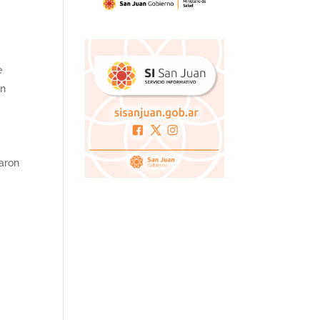
e
an
aron