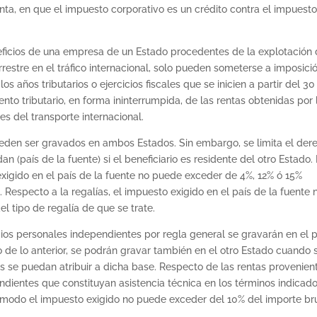
nta, en que el impuesto corporativo es un crédito contra el impuest
ficios de una empresa de un Estado procedentes de la explotación
restre en el tráfico internacional, solo pueden someterse a imposici
os años tributarios o ejercicios fiscales que se inicien a partir del 30
nto tributario, en forma ininterrumpida, de las rentas obtenidas por 
s del transporte internacional.
ueden ser gravados en ambos Estados. Sin embargo, se limita el der
n (país de la fuente) si el beneficiario es residente del otro Estado.
 exigido en el país de la fuente no puede exceder de 4%, 12% ó 15%
 Respecto a la regalías, el impuesto exigido en el país de la fuente 
 tipo de regalía de que se trate.
ios personales independientes por regla general se gravarán en el p
io de lo anterior, se podrán gravar también en el otro Estado cuando 
tas se puedan atribuir a dicha base. Respecto de las rentas provenien
ndientes que constituyan asistencia técnica en los términos indicad
e modo el impuesto exigido no puede exceder del 10% del importe br