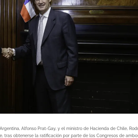
Argentina, Alfonso Prat-Gay, y el ministro de Hacienda de Chile, Rod
, tras obtenerse la ratificación por parte de los Congresos de ambo