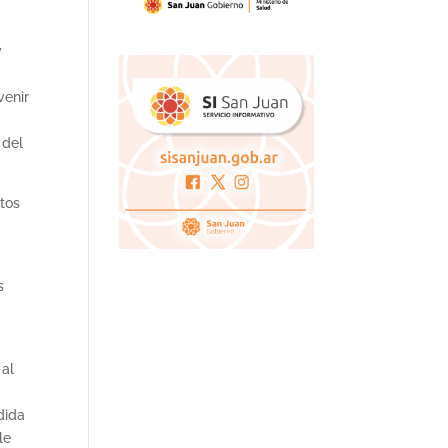
y
venir
 del
stos
s
 al
dida
le