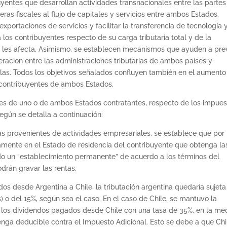
buyentes que desarrollan actividades transnacionales entre las partes
ras fiscales al flujo de capitales y servicios entre ambos Estados.
exportaciones de servicios y facilitar la transferencia de tecnología 
 los contribuyentes respecto de su carga tributaria total y de la
que les afecta. Asimismo, se establecen mecanismos que ayuden a pre
peración entre las administraciones tributarias de ambos países y
llas. Todos los objetivos señalados confluyen también en el aumento
s contribuyentes de ambos Estados.
tes de uno o de ambos Estados contratantes, respecto de los impue
según se detalla a continuación:
tas provenientes de actividades empresariales, se establece que por
vamente en el Estado de residencia del contribuyente que obtenga la
ado un “establecimiento permanente” de acuerdo a los términos del
rán gravar las rentas.
os desde Argentina a Chile, la tributación argentina quedaría sujeta
os) o del 15%, según sea el caso. En el caso de Chile, se mantuvo la
e los dividendos pagados desde Chile con una tasa de 35%, en la me
nga deducible contra el Impuesto Adicional. Esto se debe a que Chi