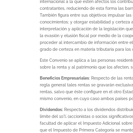
internacional a la que estén afectos los contri
contratantes, reduciendo de esta forma las barre
También figura entre sus objetivos impulsar las 
conocimientos; y otorgar estabilidad y certeza a
interpretación y aplicación de la legislación 
la evasión y elusión fiscal por medio de la coo
proceder al intercambio de información entre e
grado de certeza en materia tributaria para lo
Este Convenio se aplica a las personas residen
sobre la renta y al patrimonio que los afecten, 
Beneficios Empresariales
: Respecto de las ren
regla general tales rentas se gravarán exclusi
rentas, salvo que éste configure en el otro Est
mismo convenio, en cuyo caso ambos países pod
Dividendos:
Respecto a los dividendos distribuid
límite del 10% (accionistas o socios significativ
facultad de aplicar el Impuesto Adicional sobr
que el Impuesto de Primera Categoría se mante