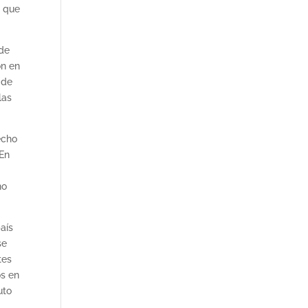
o que
 de
ón en
 de
las
echo
 En
no
aís
se
tes
os en
uto