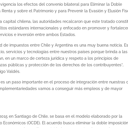
 vigencia los efectos del convenio bilateral para Eliminar la Doble
Renta y sobre el Patrimonio y para Prevenir la Evasión y Elusión Fis
a capital chilena, las autoridades recalcaron que este tratado const
ltos estándares internacionales y enfocado en promover y fortalecer
ervicios e inversión entre ambos Estados.
ad de impuestos entre Chile y Argentina es una muy buena noticia. E
io, servicios y tecnologías entre nuestros países porque brinda a las
n, en un marco de certeza jurídica y respeto a los principios de
zas públicas y protección de los derechos de los contribuyentes”,
igo Valdés.
te es un paso importante en el proceso de integración entre nuestras 
omplementariedades vamos a conseguir más empleos y de mayor
 2015 en Santiago de Chile, se basa en el modelo elaborado por la
lo Económicos (OCDE). El acuerdo busca eliminar la doble imposició