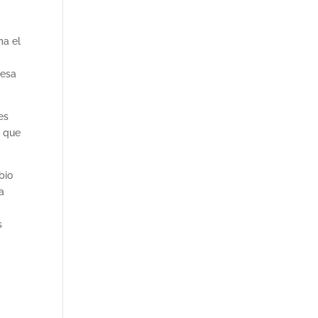
ma el
resa
es
s que
bio
a
s