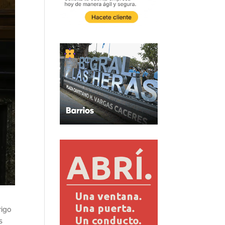
rigo
s