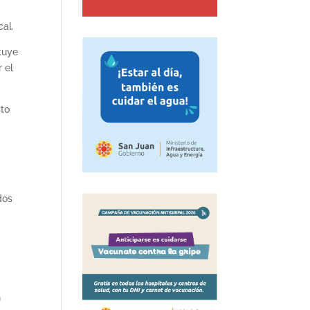
cal.
ituye
 el
sto
dos
n