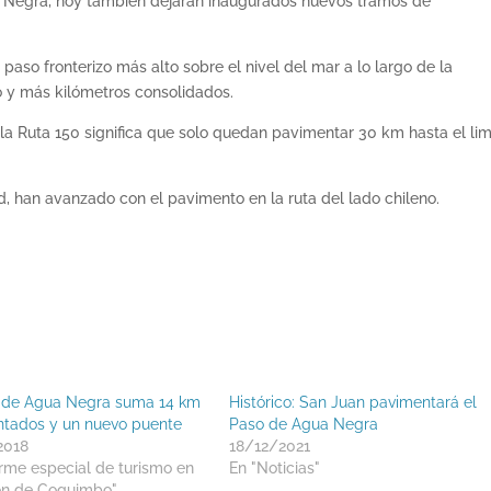
 Negra, hoy también dejarán inaugurados nuevos tramos de
paso fronterizo más alto sobre el nivel del mar a lo largo de la
o y más kilómetros consolidados.
la Ruta 150 significa que solo quedan pavimentar 30 km hasta el lim
 han avanzado con el pavimento en la ruta del lado chileno.
 de Agua Negra suma 14 km
Histórico: San Juan pavimentará el
tados y un nuevo puente
Paso de Agua Negra
2018
18/12/2021
orme especial de turismo en
En "Noticias"
ón de Coquimbo"