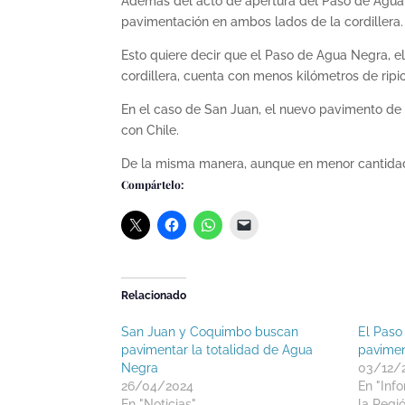
Además del acto de apertura del Paso de Agua
pavimentación en ambos lados de la cordillera.
Esto quiere decir que el Paso de Agua Negra, el 
cordillera, cuenta con menos kilómetros de ripi
En el caso de San Juan, el nuevo pavimento de 
con Chile.
De la misma manera, aunque en menor cantidad,
Compártelo:
Relacionado
San Juan y Coquimbo buscan
El Paso
pavimentar la totalidad de Agua
pavimen
Negra
03/12/
26/04/2024
En "Inf
En "Noticias"
la Regi