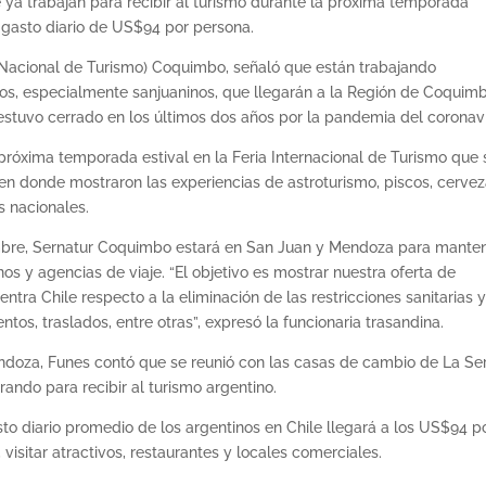
e ya trabajan para recibir al turismo durante la próxima temporada
n gasto diario de US$94 por persona.
o Nacional de Turismo) Coquimbo, señaló que están trabajando
inos, especialmente sanjuaninos, que llegarán a la Región de Coquim
stuvo cerrado en los últimos dos años por la pandemia del coronavi
óxima temporada estival en la Feria Internacional de Turismo que 
en donde mostraron las experiencias de astroturismo, piscos, cervez
s nacionales.
embre, Sernatur Coquimbo estará en San Juan y Mendoza para mante
os y agencias de viaje. “El objetivo es mostrar nuestra oferta de
ntra Chile respecto a la eliminación de las restricciones sanitarias 
os, traslados, entre otras”, expresó la funcionaria trasandina.
Mendoza, Funes contó que se reunió con las casas de cambio de La Se
ndo para recibir al turismo argentino.
o diario promedio de los argentinos en Chile llegará a los US$94 p
, visitar atractivos, restaurantes y locales comerciales.