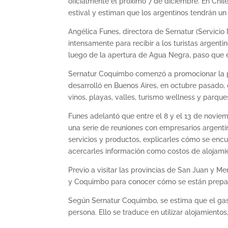
oficialmente el próximo 7 de diciembre. En Chil
estival y estiman que los argentinos tendrán u
Angélica Funes, directora de Sernatur (Servici
intensamente para recibir a los turistas argent
luego de la apertura de Agua Negra, paso que e
Sernatur Coquimbo comenzó a promocionar la pr
desarrolló en Buenos Aires, en octubre pasado, 
vinos, playas, valles, turismo wellness y parque
Funes adelantó que entre el 8 y el 13 de novi
una serie de reuniones con empresarios argentin
servicios y productos, explicarles cómo se encue
acercarles información como costos de alojamient
Previo a visitar las provincias de San Juan y 
y Coquimbo para conocer cómo se están prepara
Según Sernatur Coquimbo, se estima que el gast
persona. Ello se traduce en utilizar alojamientos