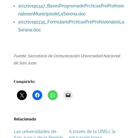
201710191347_BasesProgramadePrcticasPreProfesio
nalesenMunicipiodeLaSerena.doc
201710191335_FormularioPrcticasPreProfesionalesLa
Serana.doc
Fuente: Secretaría de Comunicación Universidad Nacional
de San Juan.
Compártelo:
Relacionado
Las universidades de
A través de la UNSJ, la
San Juan y de la Región
educación borra