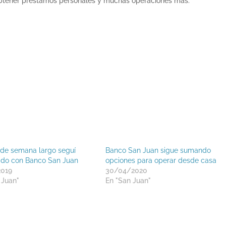
s, obtener préstamos personales y muchas operaciones más.
n de semana largo seguí
Banco San Juan sigue sumando
do con Banco San Juan
opciones para operar desde casa
2019
30/04/2020
 Juan"
En "San Juan"