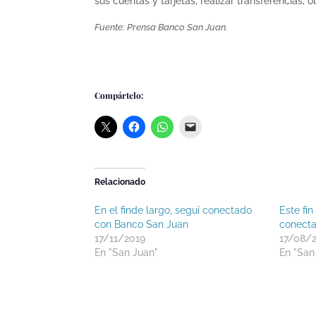
sus cuentas y tarjetas, realizar transferencia
Fuente: Prensa Banco San Juan.
Compártelo:
Relacionado
En el finde largo, seguí conectado
Este fi
con Banco San Juan
conecta
17/11/2019
17/08/
En "San Juan"
En "San