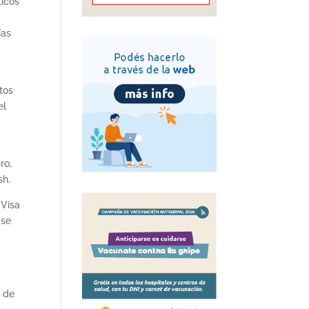
ticos
ías
n
tos
el
ro,
sh.
 Visa
 se
s de