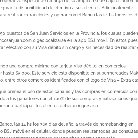
 operativo especial de recarga de su amplia red de cajeros automá
gurar la disponibilidad de efectivo a sus clientes. Adicionalmente
para realizar extracciones y operar con el Banco las 24 hs todos los d
0 puestos de San Juan Servicios en la Provincia, los cuales puede
cosanjuan.com o geolocalizarse en la app BSJ móvil. En estos pues
rar efectivo con su Visa débito sin cargo y sin necesidad de realizar 
izando una compra mínima con tarjeta Visa débito, en comercios
er hasta $5.000. Este servicio está disponible en supermercados Mak
io, entre otros comercios identificados con el logo de Visa – Extra ca
que premia el uso de estos canales y las compras en comercios con
ndo a los ganadores con el 100% de sus compras y extracciones que
ezar a participar, los clientes deberán ingresar a
 Banco, las 24 hs los 365 días del año, a través de homebanking en
 BSJ móvil en el celular, donde pueden realizar todas las consulta