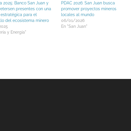
a 2025: Banco San Juan y
PDAC 2026: San Juan busca
etersen presentes con una
promover proyectos mineros
estratégica para el
locales al mundo
llo del ecosistema minero
06/01/2026
2025
En "San Juan"
ría y Energía"