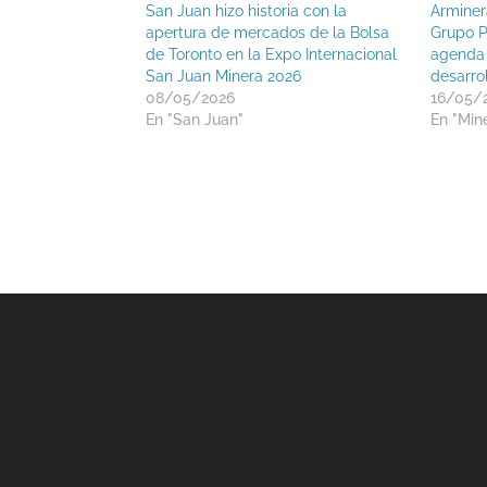
San Juan hizo historia con la
Arminer
apertura de mercados de la Bolsa
Grupo P
de Toronto en la Expo Internacional
agenda 
San Juan Minera 2026
desarro
08/05/2026
16/05/
En "San Juan"
En "Mine