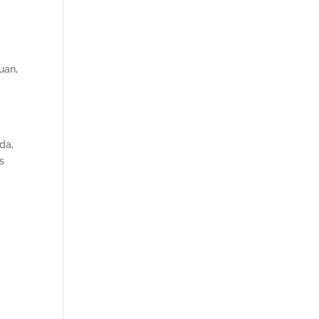
uan,
da,
s