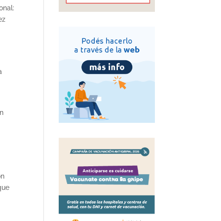
onal:
ez
a
en
y
ón
que