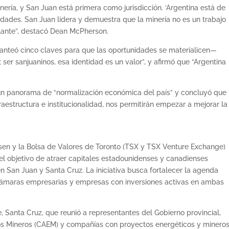
inería, y San Juan está primera como jurisdicción. ‘Argentina está de
unidades. San Juan lidera y demuestra que la minería no es un trabajo
elante”, destacó Dean McPherson.
lanteó cinco claves para que las oportunidades se materialicen—
 ser sanjuaninos, esa identidad es un valor”, y afirmó que “Argentina
e un panorama de “normalización económica del país” y concluyó que 
fraestructura e institucionalidad, nos permitirán empezar a mejorar la
sen y la Bolsa de Valores de Toronto (TSX y TSX Venture Exchange)
el objetivo de atraer capitales estadounidenses y canadienses
n San Juan y Santa Cruz. La iniciativa busca fortalecer la agenda
, cámaras empresarias y empresas con inversiones activas en ambas
e, Santa Cruz, que reunió a representantes del Gobierno provincial,
 Mineros (CAEM) y compañías con proyectos energéticos y minero