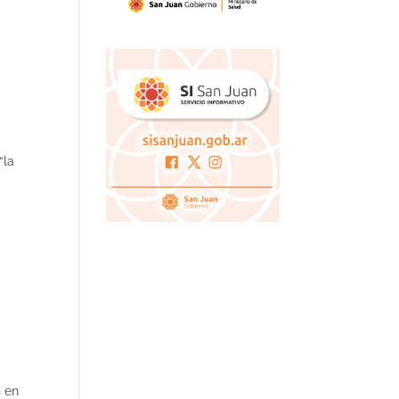
“la
s en