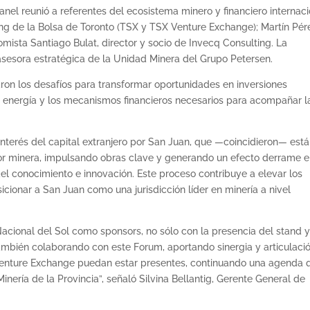
panel reunió a referentes del ecosistema minero y financiero internaci
ng de la Bolsa de Toronto (TSX y TSX Venture Exchange); Martín Pér
mista Santiago Bulat, director y socio de Invecq Consulting. La
sesora estratégica de la Unidad Minera del Grupo Petersen.
zaron los desafíos para transformar oportunidades en inversiones
ca, energía y los mecanismos financieros necesarios para acompañar l
interés del capital extranjero por San Juan, que —coincidieron— está
lor minera, impulsando obras clave y generando un efecto derrame 
del conocimiento e innovación. Este proceso contribuye a elevar los
icionar a San Juan como una jurisdicción líder en minería a nivel
ional del Sol como sponsors, no sólo con la presencia del stand 
también colaborando con este Forum, aportando sinergia y articulaci
Venture Exchange puedan estar presentes, continuando una agenda 
inería de la Provincia”, señaló Silvina Bellantig, Gerente General de