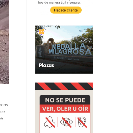
ancos
 se
de