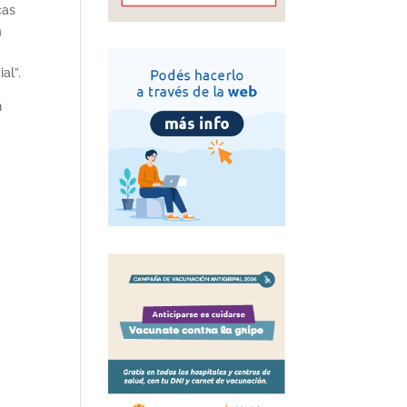
cas
a
al”.
n