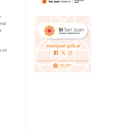
o
onal
a
a en