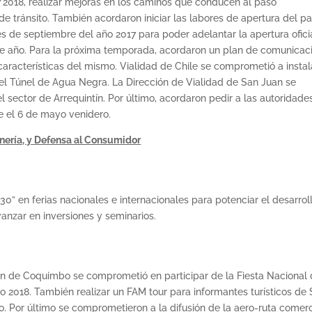
/2018, realizar mejoras en los caminos que conducen al paso
 de tránsito. También acordaron iniciar las labores de apertura del p
s de septiembre del año 2017 para poder adelantar la apertura ofici
te año. Para la próxima temporada, acordaron un plan de comunicac
aracterísticas del mismo. Vialidad de Chile se comprometió a instal
del Túnel de Agua Negra. La Dirección de Vialidad de San Juan se
ector de Arrequintín. Por último, acordaron pedir a las autoridade
e el 6 de mayo venidero.
nería, y Defensa al Consumidor
” en ferias nacionales e internacionales para potenciar el desarrol
anzar en inversiones y seminarios.
ón de Coquimbo se comprometió en participar de la Fiesta Nacional 
 2018. También realizar un FAM tour para informantes turísticos de
ño. Por último se comprometieron a la difusión de la aero-ruta comerc