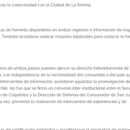
ciar la conectividad con la Ciudad de La Serena.
ntas de fomento disponibles en ambas regiones e información de m
. También acordaron realizar misiones bilaterales para conocer la f
ores de ambos países puedan ejercer su derecho indistintamente de 
na, con independencia de la nacionalidad del consumido o del país q
e intercambio de información, acordaron aguardar la promulgación de
e. Así fue que se firmó un convenio inter-institucional entre el Serv
n de Coquimbo y la Dirección de Defensa del Consumidor de San Ju
su vez, previeron la realización de intercambio de experiencias y de
s de certificación ambiental y manifestaron la necesidad de realiza