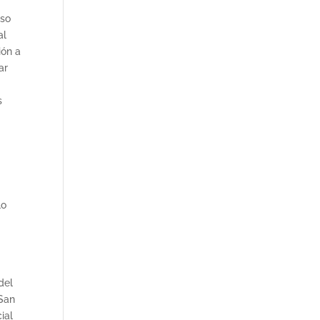
aso
al
ión a
ar
s
lo
del
 San
ial