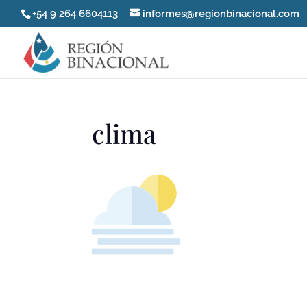
+54 9 264 6604113
informes@regionbinacional.com
clima