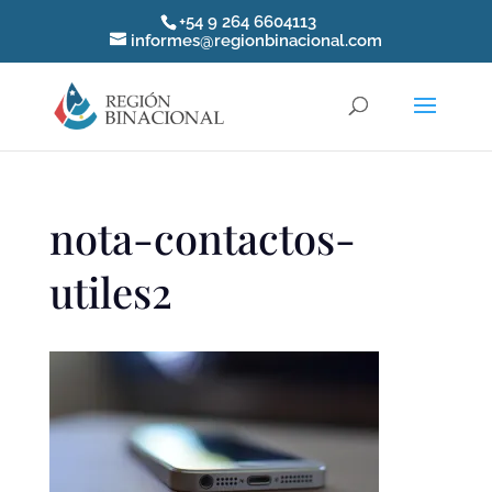
+54 9 264 6604113
informes@regionbinacional.com
nota-contactos-
utiles2