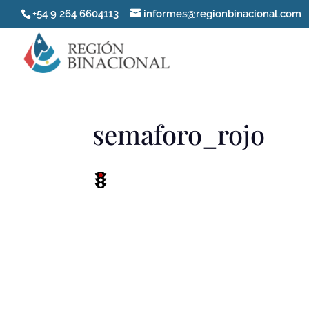
+54 9 264 6604113
informes@regionbinacional.com
semaforo_rojo