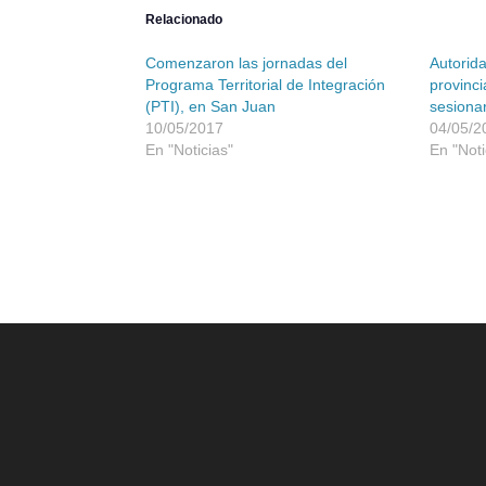
Relacionado
Comenzaron las jornadas del
Autorida
Programa Territorial de Integración
provinci
(PTI), en San Juan
sesiona
10/05/2017
04/05/2
En "Noticias"
En "Noti