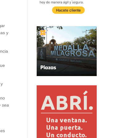
gar
ras y
encia
que
 y
uno
e sea
des