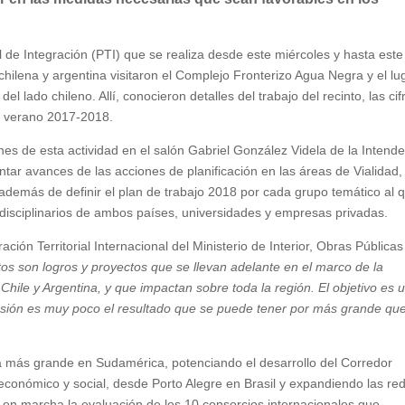
 de Integración (PTI) que se realiza desde este miércoles y hasta este
hilena y argentina visitaron el Complejo Fronterizo Agua Negra y el lu
l lado chileno. Allí, conocieron detalles del trabajo del recinto, las cif
de verano 2017-2018.
es de esta actividad en el salón Gabriel González Videla de la Intend
ntar avances de las acciones de planificación en las áreas de Vialidad,
además de definir el plan de trabajo 2018 por cada grupo temático al 
disciplinarios de ambos países, universidades y empresas privadas.
ación Territorial Internacional del Ministerio de Interior, Obras Públicas
os son logros y proyectos que se llevan adelante en el marco de la
 Chile y Argentina, y que impactan sobre toda la región. El objetivo es 
nsión es muy poco el resultado que se puede tener por más grande qu
a más grande en Sudamérica, potenciando el desarrollo del Corredor
 económico y social, desde Porto Alegre en Brasil y expandiendo las re
e en marcha la evaluación de los 10 consorcios internacionales que