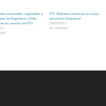
des nacionales, regionales y
PTI: Mañana comienza un nuevo
ales de Argentina y Chile
encuentro binacional
rán en reunión del PTI
26/09/2017
017
En "Noticias"
cias"