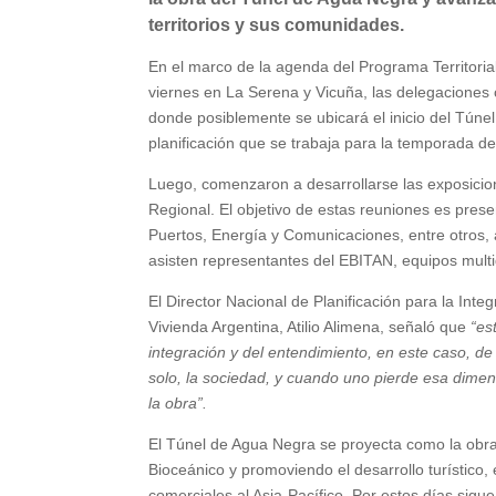
territorios y sus comunidades.
En el marco de la agenda del Programa Territorial
viernes en La Serena y Vicuña, las delegaciones c
donde posiblemente se ubicará el inicio del Túnel de
planificación que se trabaja para la temporada 
Luego, comenzaron a desarrollarse las exposicion
Regional. El objetivo de estas reuniones es prese
Puertos, Energía y Comunicaciones, entre otros, 
asisten representantes del EBITAN, equipos multi
El Director Nacional de Planificación para la Integr
Vivienda Argentina, Atilio Alimena, señaló que
“est
integración y del entendimiento, en este caso, de
solo, la sociedad, y cuando uno pierde esa dime
la obra”.
El Túnel de Agua Negra se proyecta como la obr
Bioceánico y promoviendo el desarrollo turístico,
comerciales al Asia-Pacífico. Por estos días sigu