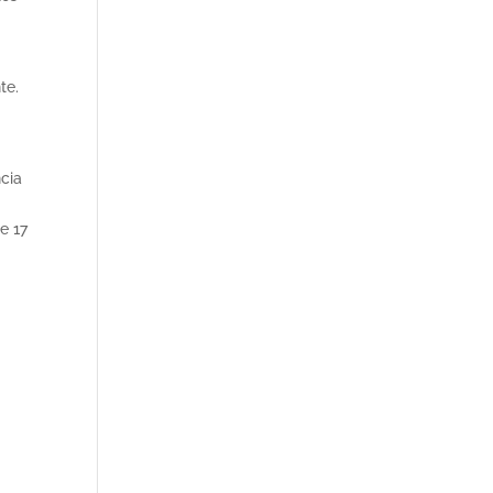
te.
cia
e 17