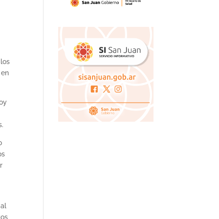
 los
 en
hoy
s.
o
os
r
al
tos