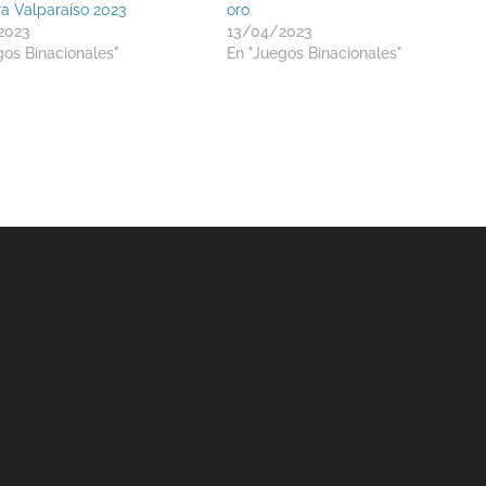
ra Valparaíso 2023
oro
2023
13/04/2023
gos Binacionales"
En "Juegos Binacionales"