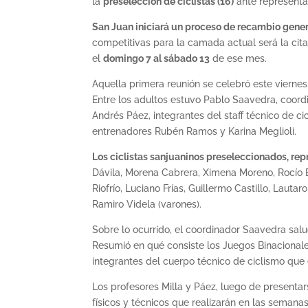
la
preselección de ciclistas (16)
ante representan
San Juan iniciará un proceso de recambio genera
competitivas para la camada actual será la cit
el
domingo 7 al sábado 13
de ese mes.
Aquella primera reunión se celebró este viernes
Entre los adultos estuvo Pablo Saavedra, coord
Andrés Páez, integrantes del staff técnico de c
entrenadores Rubén Ramos y Karina Meglioli.
Los ciclistas sanjuaninos preseleccionados, rep
Dávila, Morena Cabrera, Ximena Moreno, Rocío E
Riofrío, Luciano Frías, Guillermo Castillo, Lau
Ramiro Videla (varones).
Sobre lo ocurrido, el coordinador Saavedra salud
Resumió en qué consiste los Juegos Binacionale
integrantes del cuerpo técnico de ciclismo que 
Los profesores Milla y Páez, luego de presentar
físicos y técnicos que realizarán en las semanas