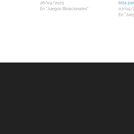
26/04/2023
lista pa
En "Juegos Binacionales"
07/05/
En "Jue