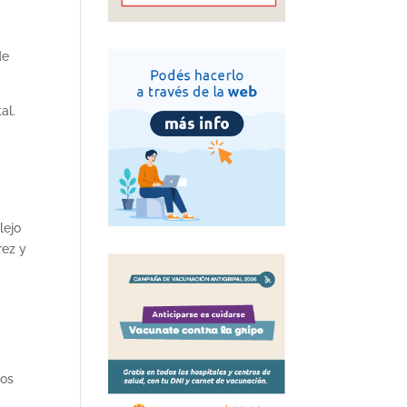
de
al.
lejo
rez y
jos