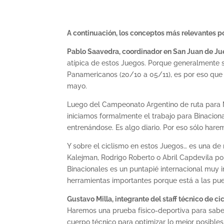
A continuación, los conceptos más relevantes po
Pablo Saavedra, coordinador en San Juan de Ju
atípica de estos Juegos. Porque generalmente su
Panamericanos (20/10 a 05/11), es por eso que 
mayo.
Luego del Campeonato Argentino de ruta para Me
iniciamos formalmente el trabajo para Binacional
entrenándose. Es algo diario. Por eso sólo har
Y sobre el ciclismo en estos Juegos… es una de
Kalejman, Rodrigo Roberto o Abril Capdevila po
Binacionales es un puntapié internacional muy i
herramientas importantes porque está a las puer
Gustavo Milla, integrante del staff técnico de c
Haremos una prueba físico-deportiva para saber
cuerpo técnico para optimizar lo mejor posibl