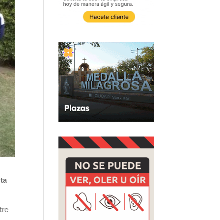
ita
tre