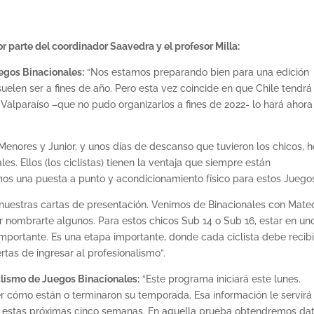
r parte del coordinador Saavedra y el profesor Milla:
egos Binacionales:
“Nos estamos preparando bien para una edición
elen ser a fines de año. Pero esta vez coincide en que Chile tendrá
Valparaíso –que no pudo organizarlos a fines de 2022- lo hará ahora
nores y Junior, y unos días de descanso que tuvieron los chicos, 
es. Ellos (los ciclistas) tienen la ventaja que siempre están
emos una puesta a punto y acondicionamiento físico para estos Juego
 nuestras cartas de presentación. Venimos de Binacionales con Mate
r nombrarte algunos. Para estos chicos Sub 14 o Sub 16, estar en un
mportante. Es una etapa importante, donde cada ciclista debe recibi
tas de ingresar al profesionalismo”.
iclismo de Juegos Binacionales:
“Este programa iniciará este lunes.
 cómo están o terminaron su temporada. Esa información le servirá 
es estas próximas cinco semanas. En aquella prueba obtendremos da