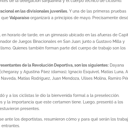
tes de la delegación sanjuanina y el cuerpo técnico de ciclismo.
cional en las divisionales juveniles.
Y una de las primeras pruebas
a que
Valparaíso
organizará a principios de mayo. Precisamente des
, en horario de tarde, en un gimnasio ubicado en las afueras de Capit
inador de Juegos Binacionales en San Juan; junto a Gustavo Milla y
iclismo. Quienes también forman parte del cuerpo de trabajo son los
resentantes de la Revolución Deportiva, son los siguientes:
Dayana
chegaray y Agustina Páez (damas); Ignacio Esquivel, Matías Luna, A
taro Naveda, Matías Rodríguez, Juan Mendoza, Ulises Molina, Ramiro Pé
ó y a los ciclistas le dio la bienvenida formal a la preselección.
s y la importancia que este certamen tiene. Luego, presentó a los
estuvieron presentes.
se ante los deportistas, resumieron cómo y para qué serán los traba
 entrantes.