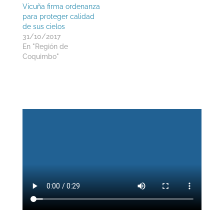
Vicuña firma ordenanza
para proteger calidad
de sus cielos
31/10/2017
En "Región de
Coquimbo"