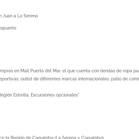
an Juan a La Serena
ropuerto
ompras en Mall Puerta del Mar, el que cuenta con tiendas de ropa pa
eportivas; outlet de diferentes marcas internacionales; patio de com
 Región Estrella. Excursiones opcionales*
frece la Región de Coquimbo (La Serena y Coquimbo).