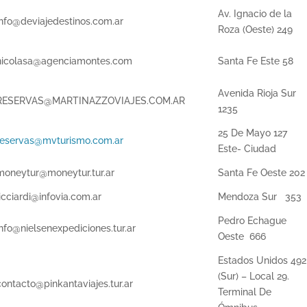
Av. Ignacio de la
info@deviajedestinos.com.ar
Roza (Oeste) 249
nicolasa@agenciamontes.com
Santa Fe Este 58
Avenida Rioja Sur
RESERVAS@MARTINAZZOVIAJES.COM.AR
1235
25 De Mayo 127
reservas@mvturismo.com.ar
Este- Ciudad
moneytur@moneytur.tur.ar
Santa Fe Oeste 202
licciardi@infovia.com.ar
Mendoza Sur 353
Pedro Echague
info@nielsenexpediciones.tur.ar
Oeste 666
Estados Unidos 492
(Sur) – Local 29.
contacto@pinkantaviajes.tur.ar
Terminal De