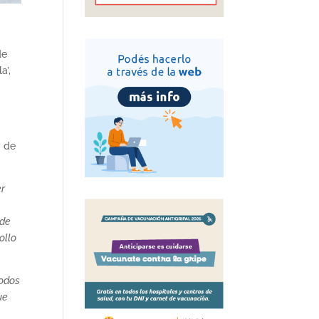
de
a’,
y de
er
 de
ollo
todos
ue