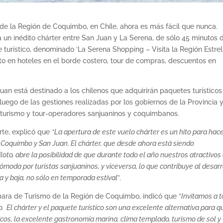
os de la Región de Coquimbo, en Chile, ahora es más fácil que nunca.
 un inédito chárter entre San Juan y La Serena, de sólo 45 minutos 
turístico, denominado ‘La Serena Shopping – Visita la Región Estrell
ento en hoteles en el borde costero, tour de compras, descuentos en
Juan está destinado a los chilenos que adquirirán paquetes turísticos
ó luego de las gestiones realizadas por los gobiernos de la Provincia 
 turismo y tour-operadores sanjuaninos y coquimbanos.
rte, explicó que
“La apertura de este vuelo chárter es un hito para hac
e Coquimbo y San Juan. El chárter, que desde ahora está siendo
iloto, abre la posibilidad de que durante todo el año nuestros atractivos
ómoda por turistas sanjuaninos, y viceversa, lo que contribuye al desarr
 y baja, no sólo en temporada estival
”.
mara de Turismo de la Región de Coquimbo, indicó que “
Invitamos a 
o. El chárter y el paquete turístico son una excelente alternativa para q
icos, la excelente gastronomía marina, clima templado, turismo de sol y