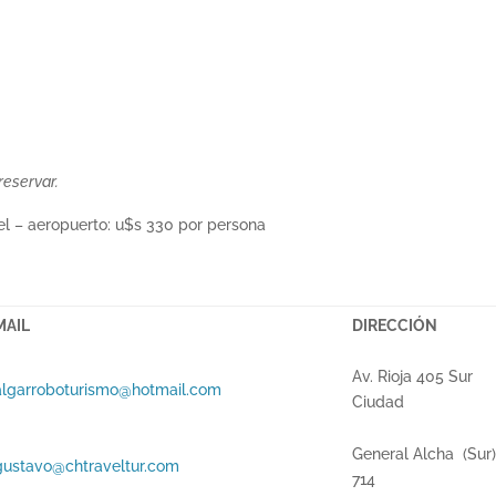
reservar.
tel – aeropuerto: u$s 330 por persona
MAIL
DIRECCIÓN
Av. Rioja 405 Sur
algarroboturismo@hotmail.com
Ciudad
General Alcha (Sur
gustavo@chtraveltur.com
714