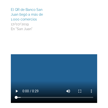
El QR de Banco San
Juan llegó a más de
1.000 comercios
17/07/2019
En "San Juan"