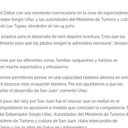
 del Dakar con una excelente convocatoria en la zona de espectadore
nador Sergio Uñac y las autoridades del Ministerio de Turismo y cul
de Las Tapias, alrededor de las 14.30hs.
propicia para el desarrollo de este deporte aventura. Creo que las
imento para que los pilotos tengan la adrenalina necesaria”, destac
ía por las diferentes zonas, familias sanjuaninas y turistas se
 con mucha expectativa y entusiasmo.
odemos permitirnos pensar en una capacidad hotelera altísima en est
fícil alcanzar esta ocupación hotelera. Por eso apuntamos a que las
pañar el desarrollo de San Juan” comentó Uñac.
el paso del rally por San Juan fue el viouvac que se realizó en el
competidores se apostaron a medida que concluían la competencia. 
del Gobernador Sergio Uñac, Autoridades del Ministerio de Turismo d
isterio de Turismo y cultura de San Juan. Hubo intercambio de
Dakar y los 10 años de Dakar en Latinoamérica.