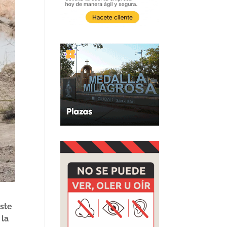
este
 la