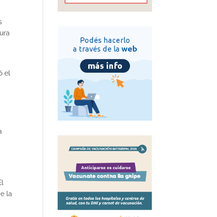
s
tura
ó el
a
El
e la