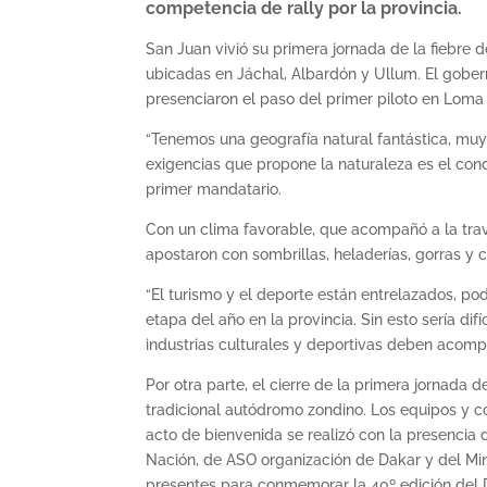
competencia de rally por la provincia.
San Juan vivió su primera jornada de la fiebre
ubicadas en Jáchal, Albardón y Ullum. El gober
presenciaron el paso del primer piloto en Loma 
“Tenemos una geografía natural fantástica, muy 
exigencias que propone la naturaleza es el cond
primer mandatario.
Con un clima favorable, que acompañó a la traves
apostaron con sombrillas, heladerías, gorras y
“El turismo y el deporte están entrelazados, p
etapa del año en la provincia. Sin esto sería di
industrias culturales y deportivas deben acom
Por otra parte, el cierre de la primera jornada d
tradicional autódromo zondino. Los equipos y 
acto de bienvenida se realizó con la presencia 
Nación, de ASO organización de Dakar y del Min
presentes para conmemorar la 40º edición del 