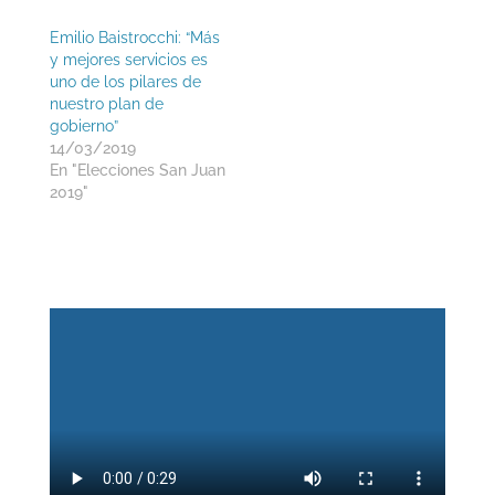
Emilio Baistrocchi: “Más
y mejores servicios es
uno de los pilares de
nuestro plan de
gobierno”
14/03/2019
En "Elecciones San Juan
2019"