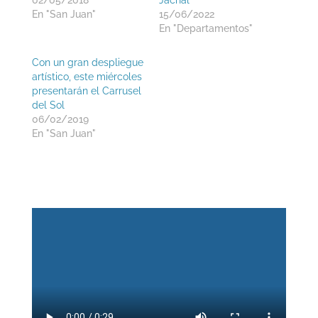
02/05/2018
Jáchal
En "San Juan"
15/06/2022
En "Departamentos"
Con un gran despliegue
artístico, este miércoles
presentarán el Carrusel
del Sol
06/02/2019
En "San Juan"