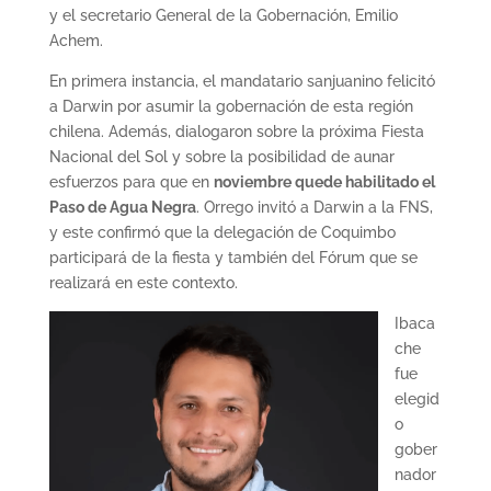
y el secretario General de la Gobernación, Emilio
Achem.
En primera instancia, el mandatario sanjuanino felicitó
a Darwin por asumir la gobernación de esta región
chilena. Además, dialogaron sobre la próxima Fiesta
Nacional del Sol y sobre la posibilidad de aunar
esfuerzos para que en
noviembre quede habilitado el
Paso de Agua Negra
. Orrego invitó a Darwin a la FNS,
y este confirmó que la delegación de Coquimbo
participará de la fiesta y también del Fórum que se
realizará en este contexto.
Ibaca
che
fue
elegid
o
gober
nador