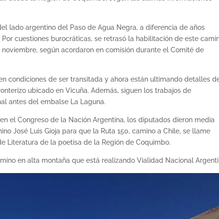
del lado argentino del Paso de Agua Negra, a diferencia de años
 Por cuestiones burocráticas, se retrasó la habilitación de este cami
de noviembre, según acordaron en comisión durante el Comité de
 en condiciones de ser transitada y ahora están ultimando detalles d
ronterizo ubicado en Vicuña. Además, siguen los trabajos de
nal antes del embalse La Laguna.
en el Congreso de la Nación Argentina, los diputados dieron media
nino José Luis Gioja para que la Ruta 150, camino a Chile, se llame
de Literatura de la poetisa de la Región de Coquimbo.
ino en alta montaña que está realizando Vialidad Nacional Argenti