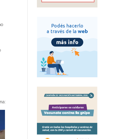
no
e
na: