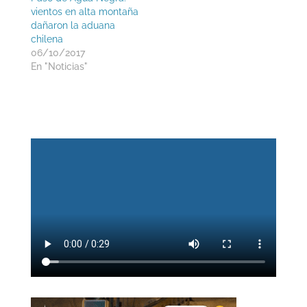
vientos en alta montaña
dañaron la aduana
chilena
06/10/2017
En "Noticias"