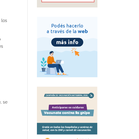
 los
o
es
, se