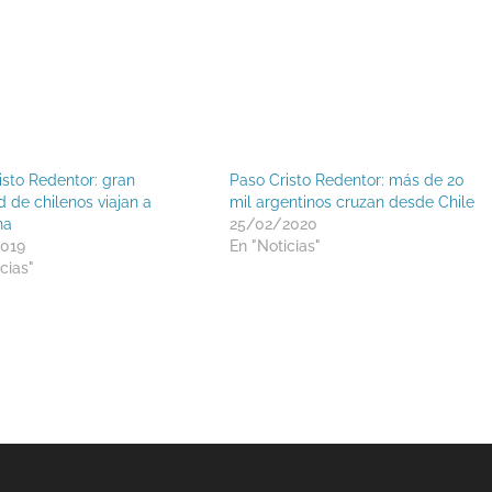
isto Redentor: gran
Paso Cristo Redentor: más de 20
d de chilenos viajan a
mil argentinos cruzan desde Chile
na
25/02/2020
2019
En "Noticias"
cias"