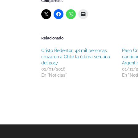
Compártelo:
Relacionado
Cristo Redentor: 48 mil personas
Paso Cr
cruzaron a Chile la última semana
cantida
del 2017
Argenti
02/01/2018
01/11/
En "Noticias"
En "Noti