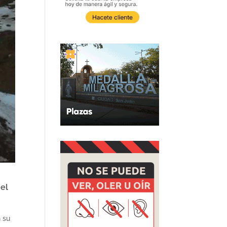
nel
n su