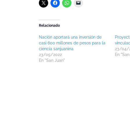
Relacionado
Nación aportará una inversión de
Proyect
casi 600 millones de pesos para la
vincula
ciencia sanjuanina
23/04/
23/05/2022
En "San
En "San Juan"