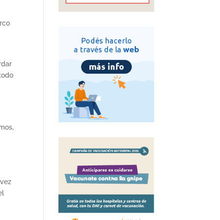
arco
rdar
todo
emos,
 vez
el