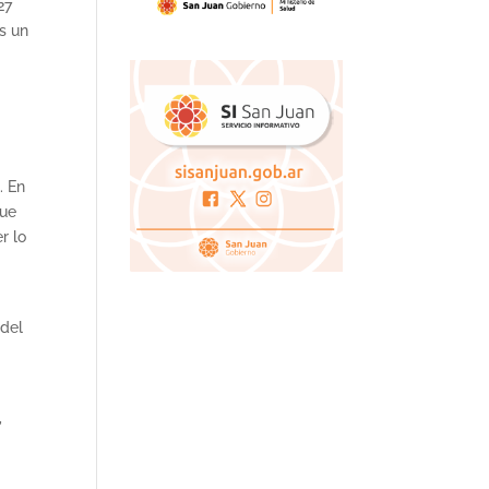
27
s un
. En
que
r lo
 del
,