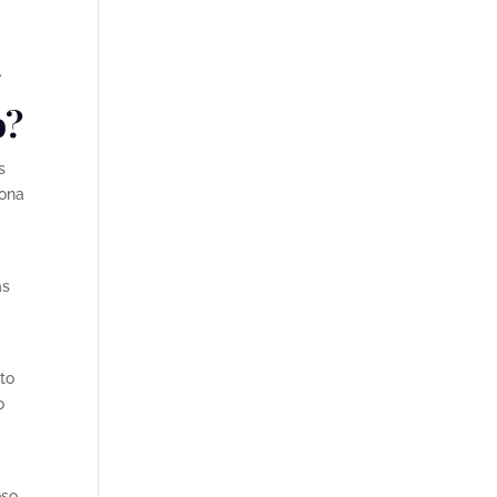
.
o?
s
hona
as
to
o
so.