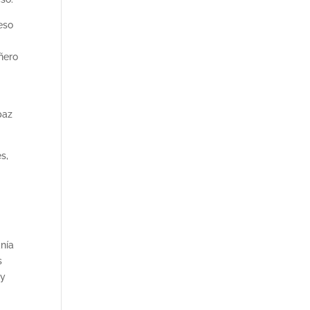
eso
ñero
paz
s,
anía
s
 y