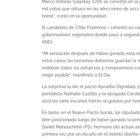
Marco Antonio Sulantay (UDI) se convirtió en la
mil votos que obtuvo en las elecciones de 2017 
honor”, contó en la oportunidad.
El candidato de Chile Podemos + cimentó su cam
gobernadores regionales donde pasó a segunda v
(IND).
“Mi sensación después de haber ganado esta el
estos casos las personas debemos guardar la 
redoblar todos los esfuerzos y compromisos con 
mejor posible”, manifestó a El Día.
La sorpresa la dio el pacto Apruebo Dignidad, y
periodista Nathalie Castillo y la abogada Caroli
2017 los siete escaños fueron ocupados por ho
En tanto, en el Nuevo Pacto Social, los diputad
bien posicionado luego de haber ganado la pri
Daniel Manouchehri (PS), hermano del actual a
primera vez por un escaño en el extinto distrito