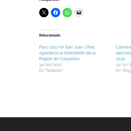
Relacionado
Paso 2017 en San Juan: Uñac
Cámara 
agradeció al Intendente de la
elecció
Región de Coquimbo
2020
14/08/2017
13/12/2
En "Noticias"
En "Reg