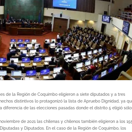
es de la Región de Coquimbo eligieron a siete diputados y a tres
echos distintivos lo protagonizó la lista de Apruebo Dignidad, ya q
a diferencia de las elecciones pasadas donde el distrito 5 eligió sólo
 noviembre de 2021 las chilenas y chilenos también eligieron a los 15
iputadas y Diputados. En el caso de la Región de Coquimbo, los