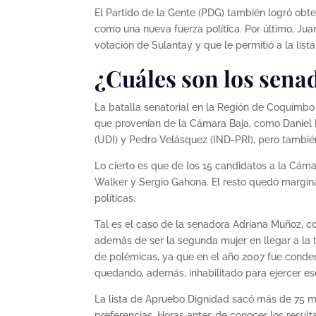
El Partido de la Gente (PDG) también logró ob
como una nueva fuerza política. Por último, Juan
votación de Sulantay y que le permitió a la li
¿Cuáles son los sena
La batalla senatorial en la Región de Coquimbo
que provenían de la Cámara Baja, como Daniel 
(UDI) y Pedro Velásquez (IND-PRI), pero tambi
Lo cierto es que de los 15 candidatos a la Cámar
Walker y Sergio Gahona. El resto quedó margina
políticas.
Tal es el caso de la senadora Adriana Muñoz, c
además de ser la segunda mujer en llegar a la 
de polémicas, ya que en el año 2007 fue conde
quedando, además, inhabilitado para ejercer es
La lista de Apruebo Dignidad sacó más de 75 mi
preferencias. Horas antes de conocer los resul