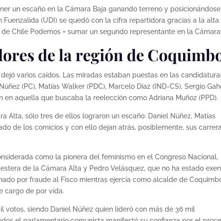
tener un escaño en la Cámara Baja ganando terreno y posicionándose
 Fuenzalida (UDI) se quedó con la cifra repartidora gracias a la alta
sta de Chile Podemos + sumar un segundo representante en la Cámara
dores de la región de Coquimb
 dejó varios caídos. Las miradas estaban puestas en las candidatura
Núñez (PC), Matías Walker (PDC), Marcelo Díaz (IND-CS), Sergio Ga
én en aquella que buscaba la reelección como Adriana Muñoz (PPD).
a Alta, sólo tres de ellos lograron un escaño: Daniel Núñez, Matías
do de los comicios y con ello dejan atrás, posiblemente, sus carrer
onsiderada como la pionera del feminismo en el Congreso Nacional,
testera de la Cámara Alta y Pedro Velásquez, que no ha estado exen
nado por fraude al Fisco mientras ejercía como alcalde de Coquimb
e cargo de por vida.
l votos, siendo Daniel Núñez quien lideró con más de 36 mil
tados el parlamentario comunista manifestó su confianza por el proce