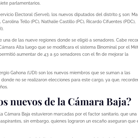
iete parlamentarios.
rvicio Electoral (Servel), los nuevos diputados del distrito 5 son: M
Carolina Tello (PC), Nathalie Castillo (PC), Ricardo Cifuentes (PDC),
).
ue una de las nueve regiones donde se eligió a senadores. Cabe reco
Cámara Alta luego que se modificara el sistema Binominal por el Mé
permitió aumentar de 43 a 50 senadores con el fin de mejorar la
 Sergio Gahona (UDI) son los nuevos miembros que se suman a las
 donde no se realizaron elecciones para este cargo, ya que, record
ños.
ros nuevos de la Cámara Baja?
la Cámara Baja estuvieron marcadas por el factor sanitario, que una
s aspirantes, sin embargo, quienes lograron un escaño aseguran que 