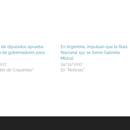
de diputados aprueba
En Argentina, impulsan que la Ruta
n de gobernadores para
Nacional 150 se llame Gabriela
Mistral
017
24/11/2017
ión de Coquimbo"
En "Noticias"