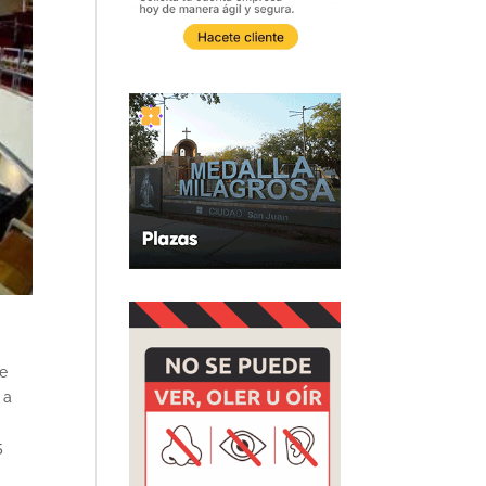
ue
 a
5