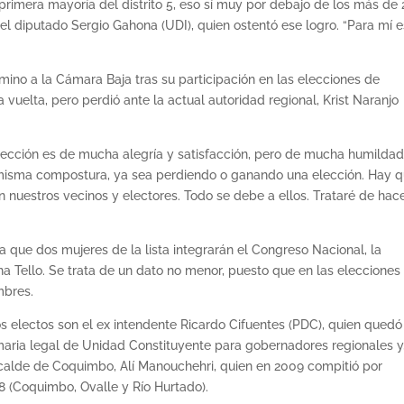
 primera mayoría del distrito 5, eso sí muy por debajo de los más de 
el diputado Sergio Gahona (UDI), quien ostentó ese logro. “Para mí e
ino a la Cámara Baja tras su participación en las elecciones de
uelta, pero perdió ante la actual autoridad regional, Krist Naranjo
ección es de mucha alegría y satisfacción, pero de mucha humildad
misma compostura, ya sea perdiendo o ganando una elección. Hay 
nuestros vecinos y electores. Todo se debe a ellos. Trataré de hace
a que dos mujeres de la lista integrarán el Congreso Nacional, la
na Tello. Se trata de un dato no menor, puesto que en las elecciones
mbres.
os electos son el ex intendente Ricardo Cifuentes (PDC), quien quedó
maria legal de Unidad Constituyente para gobernadores regionales y
lcalde de Coquimbo, Alí Manouchehri, quien en 2009 compitió por
 8 (Coquimbo, Ovalle y Río Hurtado).