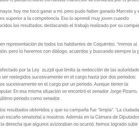
ayor, hoy me tocó ganar a mí, pero pudo haber ganado Marcelo y 
 es superior a la competencia. Eso lo aprendí muy joven cuando
nocidos los resultados, destacando el trabajo realizado por su compa
o en representación de todos los habitantes de Coquimbo. “Iremos al
gión, pero lo haremos con diálogo, acuerdos y buscando siempre la 
fectado por la Ley 21.238 que limita la reelección de las autoridade
 ser reelegidos sucesivamente en el cargo hasta por dos períodos;
os sucesivamente en el cargo por un período. Aunque tienen la
opular. En esa misma situación se encontró el senador Jorge Pizarro,
último periodo como senador.
 los resultados obtenidos y que su campaña fue “limpia”. “La ciudad
un escaño senatorial a nosotros. Además en la Cámara de Diputado
la derecha que algunos avizoraban no ocurrió, hemos logrado subir