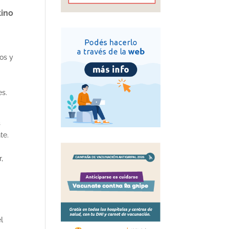
tino
nos y
es.
s
nte.
,
l