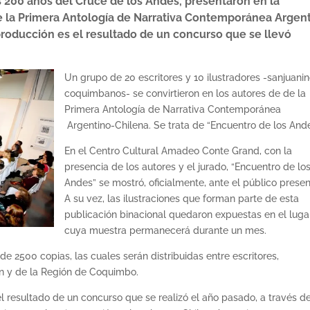
 200 años del Cruce de los Andes, presentaron en la
de la Primera Antología de Narrativa Contemporánea Argen
producción es el resultado de un concurso que se llevó
Un grupo de 20 escritores y 10 ilustradores -sanjuani
coquimbanos- se convirtieron en los autores de de la
Primera Antología de Narrativa Contemporánea
Argentino-Chilena. Se trata de “Encuentro de los And
En el Centro Cultural Amadeo Conte Grand, con la
presencia de los autores y el jurado, “Encuentro de lo
Andes” se mostró, oficialmente, ante el público prese
A su vez, las ilustraciones que forman parte de esta
publicación binacional quedaron expuestas en el lugar
cuya muestra permanecerá durante un mes.
 de 2500 copias, las cuales serán distribuidas entre escritores,
an y de la Región de Coquimbo.
l resultado de un concurso que se realizó el año pasado, a través de